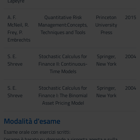
Lapeyre
A. F.
Quantitative Risk
Princeton
2015
McNeil, R.
Management:Concepts,
University
Frey, P.
Techniques and Tools
Press
Embrechts
S. E.
Stochastic Calculus for
Springer,
2004
Shreve
Finance II: Continuous-
New York
Time Models
S. E.
Stochastic Calculus for
Springer,
2004
Shreve
Finance I: The Binomial
New York
Asset Pricing Model
Modalità d'esame
Esame orale con esercizi scritti:
l'esame è basato su domande a risposta aperta e sulla