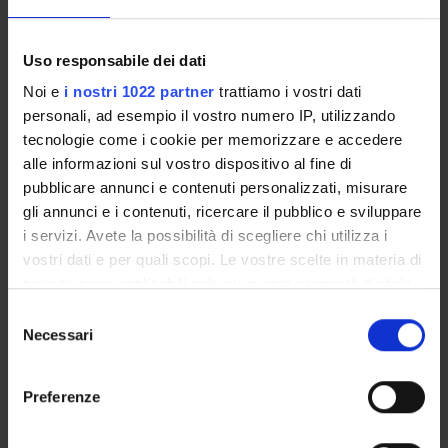
completezza, arbitraggio
Teoremi fondamentali dell' Asset Pricing (in tempo discreto)
Uso responsabile dei dati
Alberi binomiali
Camminata casuale e prezzi
Noi e
i nostri 1022 partner
trattiamo i vostri dati
Formula di Balck e Scholes (derivata dall'analisi degli alberi
personali, ad esempio il vostro numero IP, utilizzando
binomiali)
tecnologie come i cookie per memorizzare e accedere
alle informazioni sul vostro dispositivo al fine di
[3] Moto Browniano (MB)
pubblicare annunci e contenuti personalizzati, misurare
Principali proprietà del MB: filtrazione generata da MB,
gli annunci e i contenuti, ricercare il pubblico e sviluppare
proprietà martingale, variazione quadratica, volatilità,
i servizi. Avete la possibilità di scegliere chi utilizza i
proprietà di riflessione, ecc.
vostri dati e per quali scopi. Le vostre scelte in materia di
privacy sono applicabili solo su questa proprietà digitale
[4] Modelli a tempo continuo
in cui avete effettuato le vostre scelte. È possibile
S
Equazione di Black-Scholes-Merton
modificare o revocare il proprio consenso in qualsiasi
Necessari
e
Evoluzione del portafoglio / valori delle opzioni
momento dalla Dichiarazione sui cookie o facendo clic
l
Analisi di sensibilità (greche)
sull'icona di attivazione della privacy.
e
Preferenze
L'approccio Martingala
z
Strategie di copertura e replica
Con il tuo consenso, vorremmo anche:
i