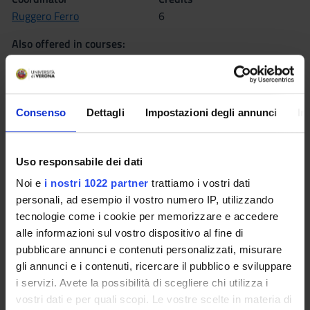
Ruggero Ferro
6
Also offered in courses:
Advanced course in Foundations of Mathematics
of the
course Master's degree in Mathematics
Language
Consenso
Dettagli
Impostazioni degli annunci
In
Italian
Scientific Disciplinary Sector (SSD)
Uso responsabile dei dati
MAT/01 - MATHEMATICAL LOGIC
Noi e
i nostri 1022 partner
trattiamo i vostri dati
Period
personali, ad esempio il vostro numero IP, utilizzando
I semestre dal Oct 3, 2011 al Jan 31, 2012.
tecnologie come i cookie per memorizzare e accedere
alle informazioni sul vostro dispositivo al fine di
pubblicare annunci e contenuti personalizzati, misurare
Seminars
0
gli annunci e i contenuti, ricercare il pubblico e sviluppare
i servizi. Avete la possibilità di scegliere chi utilizza i
Learning outcomes
vostri dati e per quali scopi. Le vostre scelte in materia di