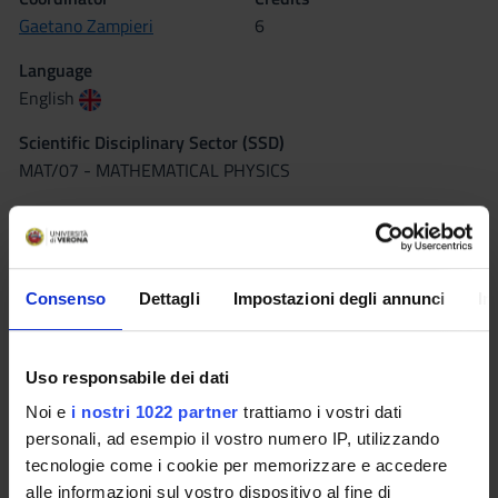
Gaetano Zampieri
6
Language
English
Scientific Disciplinary Sector (SSD)
MAT/07 - MATHEMATICAL PHYSICS
Period
II sem. dal Mar 2, 2015 al Jun 12, 2015.
Consenso
Dettagli
Impostazioni degli annunci
In
Seminars
0
Learning outcomes
Uso responsabile dei dati
We deal with some concepts and problems which were
Noi e
i nostri 1022 partner
trattiamo i vostri dati
the cradle of much mathematics. The course should also be an
personali, ad esempio il vostro numero IP, utilizzando
opportunity
tecnologie come i cookie per memorizzare e accedere
to reflect on the deep connections between mathematics and
alle informazioni sul vostro dispositivo al fine di