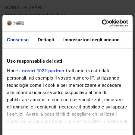
TEORIA DEI GRAFI:
-Definizioni e proprietà di base
-Matching in grafi bipartiti: Teorema di Konig, Teorema di Hall.
Matching in grafi arbitrari: Teorema di Tutte e Teorema di
Petersen.
Consenso
Dettagli
Impostazioni degli annunci
In
-Connessione: teoremi di Menger.
-Grafi planari: Formula di Eulero e sue conseguenze, Teorema
di Kuratowski.
Uso responsabile dei dati
-Colorazioni: Teorema dei Quattro Colori, Teorema dei Cinque
Noi e
i nostri 1022 partner
trattiamo i vostri dati
Colori, Teorema di Brooks e di Vizing.
personali, ad esempio il vostro numero IP, utilizzando
tecnologie come i cookie per memorizzare e accedere
GEOMETRIA DISCRETA:
alle informazioni sul vostro dispositivo al fine di
-Convessità, insiemi convessi, separazione, Lemma di Radon e
pubblicare annunci e contenuti personalizzati, misurare
Teorema di Helly.
gli annunci e i contenuti, ricercare il pubblico e sviluppare
-Reticoli, Teorema di Minkowski. Teorema di Erdos-Szekeres.
i servizi. Avete la possibilità di scegliere chi utilizza i
-Intersezione di insiemi convessi, versione frazionaria del
vostri dati e per quali scopi. Le vostre scelte in materia di
teorema di Helly.
privacy sono applicabili solo su questa proprietà digitale
-Problema dell'immersione di spazi metrici finiti in spazi