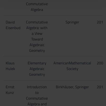
Commutative
con altre informazioni che hai fornito loro o che hanno
Algebra
raccolto dal tuo utilizzo dei loro servizi.
David
Commutative
Springer
2011
Eisenbud
Algebra: with
a View
Toward
Algebraic
Geometry
Klaus
Elementary
AmericanMathematical
2003
Hulek
Algebraic
Society
Geometry
Ernst
Introduction
Birkhäuser, Springer
2013
Kunz
to
Commutative
Algebra and