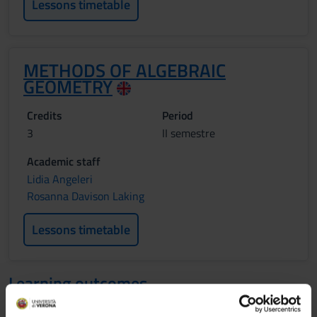
Lessons timetable
METHODS OF ALGEBRAIC
GEOMETRY
Credits
Period
3
II semestre
Academic staff
Lidia Angeleri
Rosanna Davison Laking
Lessons timetable
Learning outcomes
The goal of the course is to introduce the basic notions and