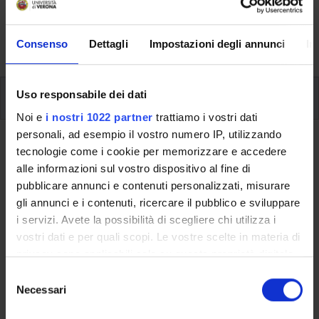
aspects of the Programme, lecture timetables, learning
activities and useful contact details for your time at the
University, from enrolment to graduation.
Consenso
Dettagli
Impostazioni degli annunci
In
Modules
Uso responsabile dei dati
Noi e
i nostri 1022 partner
trattiamo i vostri dati
personali, ad esempio il vostro numero IP, utilizzando
Back to the study plan
tecnologie come i cookie per memorizzare e accedere
alle informazioni sul vostro dispositivo al fine di
Back to the modules per semester
pubblicare annunci e contenuti personalizzati, misurare
gli annunci e i contenuti, ricercare il pubblico e sviluppare
Mathematics for decisions
i servizi. Avete la possibilità di scegliere chi utilizza i
vostri dati e per quali scopi. Le vostre scelte in materia di
Teaching code
Credits
privacy sono applicabili solo su questa proprietà digitale
4S008838
6
in cui avete effettuato le vostre scelte. È possibile
S
modificare o revocare il proprio consenso in qualsiasi
Necessari
e
The course is given by
Discrete optimization and decision
momento dalla Dichiarazione sui cookie o facendo clic
l
making
(2023/2024) - Master's degree in Data Science