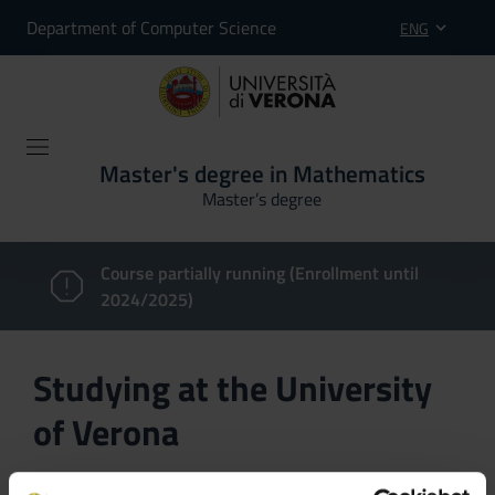
Department of Computer Science
ENG
Master's degree in Mathematics
Master’s degree
Course partially running (Enrollment until
2024/2025)
Studying at the University
of Verona
Here you can find information on the organisational