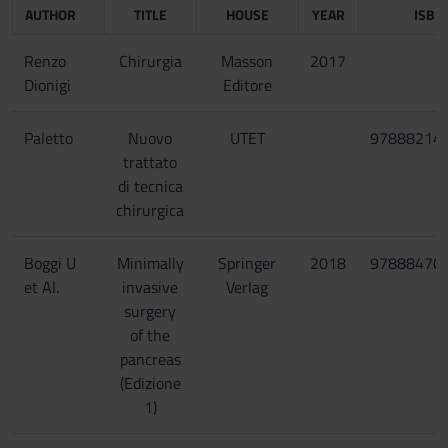
AUTHOR
TITLE
HOUSE
YEAR
ISBN
Renzo
Chirurgia
Masson
2017
Dionigi
Editore
Paletto
Nuovo
UTET
97888214
trattato
di tecnica
chirurgica
Boggi U
Minimally
Springer
2018
97888470
et Al.
invasive
Verlag
surgery
of the
pancreas
(Edizione
1)