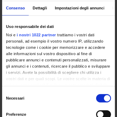
abdominal wall hernias, peritonitis, gastro-duodenal diseases,
hepato-biliary diseases, pancreatic diseases, small and gross
Consenso
Dettagli
Impostazioni degli annunci
In
bowel diseases, paediatric gastro-intestinal malformations,
and diseases of the arteries and veins. Analyze and resolve
clinical problems concerning the above mentioned diseases.
Uso responsabile dei dati
Evaluate cost/effective strategies related to the diagnosis and
Noi e
i nostri 1022 partner
trattiamo i vostri dati
the treatment of the above mentioned diseases.
personali, ad esempio il vostro numero IP, utilizzando
------------------------
tecnologie come i cookie per memorizzare e accedere
MM: DIDATTICA PRATICA DI CHIRURGIA E UROLOGIA
alle informazioni sul vostro dispositivo al fine di
------------------------
pubblicare annunci e contenuti personalizzati, misurare
- Surgical and urological semeiotics - Types of surgical
gli annunci e i contenuti, ricercare il pubblico e sviluppare
wounds and how to medicate - Criteria for hospitalization and
i servizi. Avete la possibilità di scegliere chi utilizza i
discharge - Hints of postoperative management - Hints of
vostri dati e per quali scopi. Le vostre scelte in materia di
medication management - Hints of surgical anatomy (from
privacy sono applicabili solo su questa proprietà digitale
live experience from the operative theater)
in cui avete effettuato le vostre scelte. È possibile
S
modificare o revocare il proprio consenso in qualsiasi
Necessari
Program
e
momento dalla Dichiarazione sui cookie o facendo clic
l
------------------------
sull'icona di attivazione della privacy.
e
Preferenze
MM: UROLOGIA