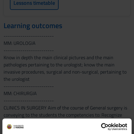
Lessons timetable
Learning outcomes
------------------------
MM: UROLOGIA
------------------------
Know in depth the main clinical pictures and the main
pathologies pertaining to the urologist; know the main
invasive procedures, surgical and non-surgical, pertaining to
the urologist
------------------------
MM: CHIRURGIA
------------------------
CLINICS IN SURGERY Aim of the course of General surgery is
conveying to the students the competencies to: Recognize
signs, symptoms, the principal functional alterations and the
principal differential diagnoses related to bowel obstruction,