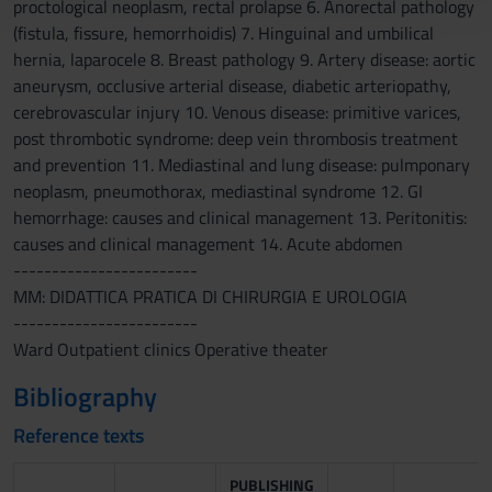
proctological neoplasm, rectal prolapse 6. Anorectal pathology
con altre informazioni che hai fornito loro o che hanno
(fistula, fissure, hemorrhoidis) 7. Hinguinal and umbilical
raccolto dal tuo utilizzo dei loro servizi.
hernia, laparocele 8. Breast pathology 9. Artery disease: aortic
aneurysm, occlusive arterial disease, diabetic arteriopathy,
cerebrovascular injury 10. Venous disease: primitive varices,
post thrombotic syndrome: deep vein thrombosis treatment
and prevention 11. Mediastinal and lung disease: pulmponary
neoplasm, pneumothorax, mediastinal syndrome 12. GI
hemorrhage: causes and clinical management 13. Peritonitis:
causes and clinical management 14. Acute abdomen
------------------------
MM: DIDATTICA PRATICA DI CHIRURGIA E UROLOGIA
------------------------
Ward Outpatient clinics Operative theater
Bibliography
Reference texts
PUBLISHING