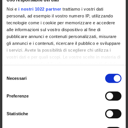
Credits
Language
1
Italian
Noi e
i nostri 1022 partner
trattiamo i vostri dati
personali, ad esempio il vostro numero IP, utilizzando
Scientific Disciplinary Sector (SSD)
tecnologie come i cookie per memorizzare e accedere
MED/09 - INTERNAL MEDICINE
alle informazioni sul vostro dispositivo al fine di
MED/41 - ANAESTHESIOLOGY
pubblicare annunci e contenuti personalizzati, misurare
gli annunci e i contenuti, ricercare il pubblico e sviluppare
Period
i servizi. Avete la possibilità di scegliere chi utilizza i
Corsi elettivi 2° semestre dal Feb 22, 2016 al May 27, 2016.
vostri dati e per quali scopi. Le vostre scelte in materia di
privacy sono applicabili solo su questa proprietà digitale
Seminars
0
in cui avete effettuato le vostre scelte. È possibile
S
modificare o revocare il proprio consenso in qualsiasi
Necessari
e
Learning outcomes
momento dalla Dichiarazione sui cookie o facendo clic
l
sull'icona di attivazione della privacy.
e
The course is aimed to offer theoric and practical notions on
Preferenze
z
the diagnosis and management of cronic pain in postural
Con il tuo consenso, vorremmo anche:
i
alterations.
raccogliere informazioni sulla tua posizione
o
Statistiche
Examination Methods
geografica, con un'approssimazione di qualche
n
metro,
e