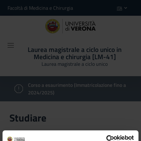
Facoltà di Medicina e Chirurgia
ITA
Laurea magistrale a ciclo unico in
Medicina e chirurgia [LM-41]
Laurea magistrale a ciclo unico
Corso a esaurimento (Immatricolazione fino a
2024/2025)
Studiare
In questa sezione è possibile reperire le informazioni
riguardanti l'organizzazione pratica del corso, lo