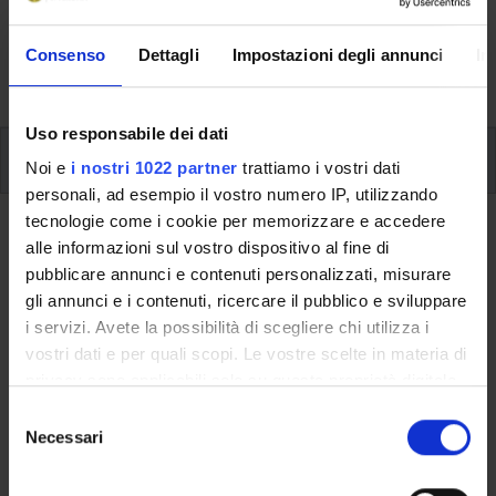
svolgimento delle attività didattiche, le opportunità
formative e i contatti utili durante tutto il percorso di
Consenso
Dettagli
Impostazioni degli annunci
In
studi, fino al conseguimento del titolo finale.
Uso responsabile dei dati
Corsi elettivi
Noi e
i nostri 1022 partner
trattiamo i vostri dati
personali, ad esempio il vostro numero IP, utilizzando
tecnologie come i cookie per memorizzare e accedere
Ritorna a corsi elettivi
alle informazioni sul vostro dispositivo al fine di
pubblicare annunci e contenuti personalizzati, misurare
Apoptosi e autofagia
gli annunci e i contenuti, ricercare il pubblico e sviluppare
i servizi. Avete la possibilità di scegliere chi utilizza i
Codice insegnamento
Crediti
vostri dati e per quali scopi. Le vostre scelte in materia di
0641M
1
privacy sono applicabili solo su questa proprietà digitale
L'insegnamento è mutuato dall'insegnamento
Apoptosi e
in cui avete effettuato le vostre scelte. È possibile
S
autofagia
(2009/2010) - Laurea specialistica in Medicina e
modificare o revocare il proprio consenso in qualsiasi
Necessari
e
Chirurgia (ciclo unico)
momento dalla Dichiarazione sui cookie o facendo clic
l
sull'icona di attivazione della privacy.
e