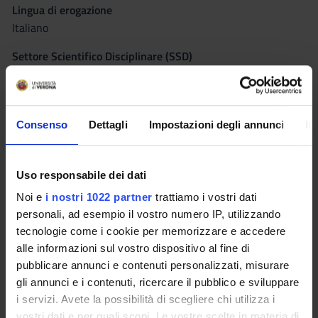
Lingua di erogazione
Italiano
Settore Scientifico Disciplinare (SSD)
MED/17 - MALATTIE INFETTIVE
Periodo
Corsi elettivi 2° semestre dal 19 feb 2018 al 25 mag 2018.
Consenso
Dettagli
Impostazioni degli annunci
In
Orario Lezioni
Seminari
0
Uso responsabile dei dati
Obiettivi formativi
Noi e
i nostri 1022 partner
trattiamo i vostri dati
personali, ad esempio il vostro numero IP, utilizzando
Il corso si propone di guidare lo studente nella conoscenza di
tecnologie come i cookie per memorizzare e accedere
alcune delle principali patologie diffuse nei Paesi della fascia
alle informazioni sul vostro dispositivo al fine di
tropicale e sub-tropicale (malaria, schistosomiasi, morbo di
pubblicare annunci e contenuti personalizzati, misurare
Chagas, filariasi, idatidosi cistica, ebola...). Verranno inoltre
gli annunci e i contenuti, ricercare il pubblico e sviluppare
affrontate le problematiche sanitarie che si possono
i servizi. Avete la possibilità di scegliere chi utilizza i
manifestare nel viaggiatore internazionale e quelle legate ai
vostri dati e per quali scopi. Le vostre scelte in materia di