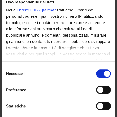
Italian
Uso responsabile dei dati
Noi e
i nostri 1022 partner
trattiamo i vostri dati
Scientific Disciplinary Sector (SSD)
personali, ad esempio il vostro numero IP, utilizzando
MED/07 - MICROBIOLOGY AND CLINICAL MICROBIOLOGY
tecnologie come i cookie per memorizzare e accedere
Period
alle informazioni sul vostro dispositivo al fine di
Corsi elettivi 2° semestre dal Feb 25, 2013 al May 24, 2013.
pubblicare annunci e contenuti personalizzati, misurare
gli annunci e i contenuti, ricercare il pubblico e sviluppare
i servizi. Avete la possibilità di scegliere chi utilizza i
Seminars
0
vostri dati e per quali scopi. Le vostre scelte in materia di
privacy sono applicabili solo su questa proprietà digitale
Examination Methods
in cui avete effettuato le vostre scelte. È possibile
S
modificare o revocare il proprio consenso in qualsiasi
IDONEITA' SULLA BASE DELLA FREQUENZA.
Necessari
e
momento dalla Dichiarazione sui cookie o facendo clic
l
sull'icona di attivazione della privacy.
DATE E ORA:28 FEBBRAIO; 4-6-7 MARZO 2013 ORE 14:30-
e
Preferenze
16:30.
z
Con il tuo consenso, vorremmo anche:
i
SEDE: Aula Sezione Microbiologia, Dip. Patologia, Istituti
raccogliere informazioni sulla tua posizione
o
Statistiche
Biologici.
geografica, con un'approssimazione di qualche
n