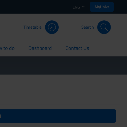
MyUnivr
ENG
Timetable
Search
 to do
Dashboard
Contact Us
rent
current
current
i