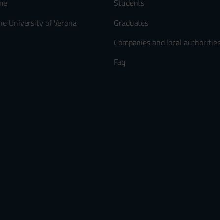
me
Students
he University of Verona
Graduates
Companies and local authoritie
Faq