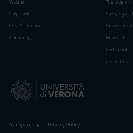
Webmail
The program
s
e
Help Desk
Studying at t
n
ESSE3 - Cineca
How to enrol
s
o
E-learning
How to do
Dashboard
Contact Us
Transparency
Privacy Policy