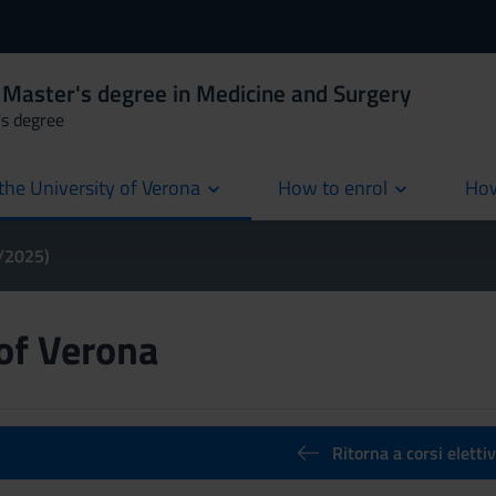
 Master's degree in Medicine and Surgery
's degree
the University of Verona
How to enrol
How
cur
4/2025)
 of Verona
Ritorna a corsi elettiv