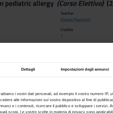
n pediatric allergy
(Corso Elettivo)
(2
Teacher
Giorgio Piacentini
Credits
1
Scientific Disciplinary Sector 
MED/38 - PAEDIATRICS
emestre dal Feb 23, 2015 al May 29, 2015.
Dettagli
Impostazioni degli annunci
 Methods
rattiamo i vostri dati personali, ad esempio il vostro numero IP, 
dere alle informazioni sul vostro dispositivo al fine di pubblica
 SULLA FREQUENZA
nunci e i contenuti, ricercare il pubblico e sviluppare i servizi. A
r quali scopi. Le vostre scelte in materia di privacy sono applicabi