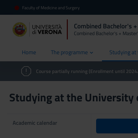
Faculty of Medicine and Surgery
Combined Bachelor's +
Combined Bachelor's + Master
Home
The programme
Studying at 
current
Course partially running (Enrollment until 202
Studying at the University
Academic calendar