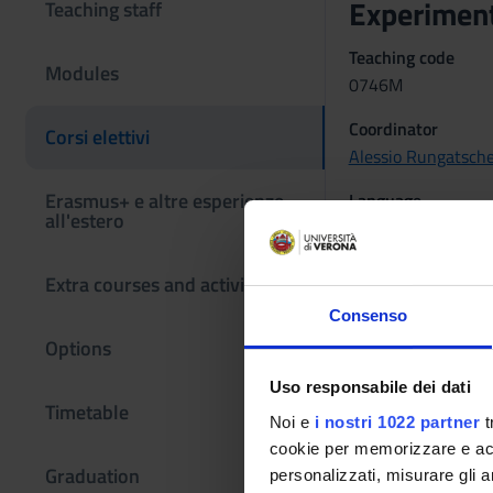
Experimen
Teaching staff
Teaching code
Modules
0746M
Coordinator
Corsi elettivi
Alessio Rungatsch
Erasmus+ e altre esperienze
Language
all'estero
Italian
Period
Extra courses and activities
Corsi elettivi 2° s
Consenso
Location
Options
VERONA
Uso responsabile dei dati
Timetable
Examination
Noi e
i nostri 1022 partner
t
cookie per memorizzare e acce
IDONEITA' BASATA
Graduation
personalizzati, misurare gli an