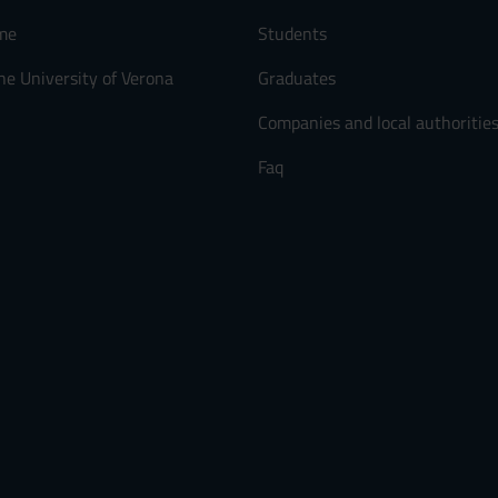
me
Students
he University of Verona
Graduates
Companies and local authoritie
Faq