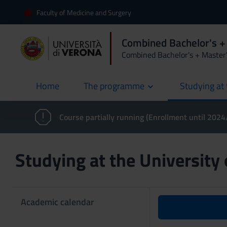
Faculty of Medicine and Surgery
Combined Bachelor's +
Combined Bachelor's + Master
Home
The programme
Studying at 
current
Course partially running (Enrollment until 202
Studying at the University
Academic calendar