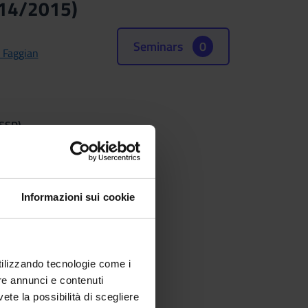
14/2015)
Seminars
0
 Faggian
(SSD)
Informazioni sui cookie
utilizzando tecnologie come i
re annunci e contenuti
vete la possibilità di scegliere