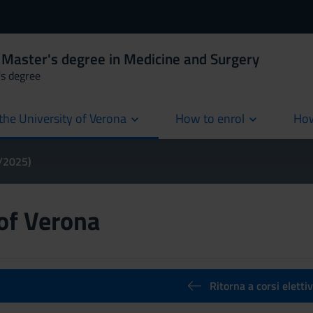
 Master's degree in Medicine and Surgery
's degree
the University of Verona
How to enrol
How
cur
4/2025)
 of Verona
Ritorna a corsi elettiv