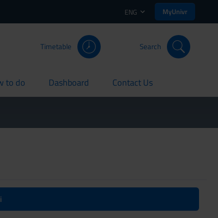
MyUnivr
ENG
Timetable
Search
 to do
Dashboard
Contact Us
rent
current
current
i