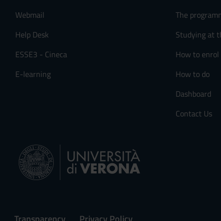
n
s
Webmail
The program
e
Help Desk
Studying at t
n
s
ESSE3 - Cineca
How to enrol
o
E-learning
How to do
Dashboard
Contact Us
Transparency
Privacy Policy