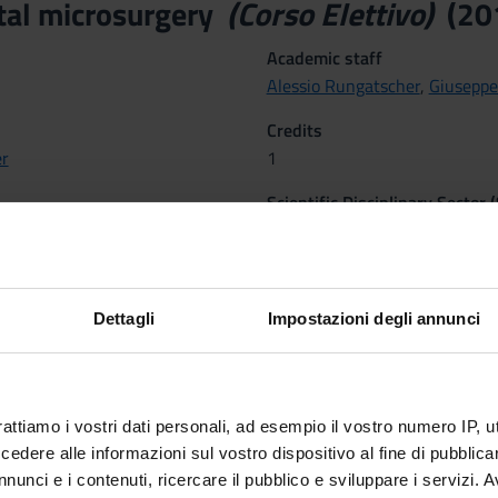
tal microsurgery
(Corso Elettivo)
(20
Academic staff
Alessio Rungatscher
,
Giuseppe
Credits
er
1
Scientific Disciplinary Sector 
MED/23 - HEART SURGERY
emestre dal Feb 23, 2015 al May 29, 2015.
Dettagli
Impostazioni degli annunci
 Methods
rattiamo i vostri dati personali, ad esempio il vostro numero IP, 
dere alle informazioni sul vostro dispositivo al fine di pubblica
 SULLA FREQUENZA
nunci e i contenuti, ricercare il pubblico e sviluppare i servizi. A