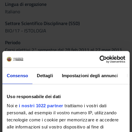
Lingua di erogazione
Italiano
Settore Scientifico Disciplinare (SSD)
BIO/17 - ISTOLOGIA
Periodo
Corsi elettivi 2° semestre dal 28 feb 2011 al 27 mag 2011.
Seminari
0
Consenso
Dettagli
Impostazioni degli annunci
In
Obiettivi formativi
Il corso può essere idealmente diviso in due parti: La prima si
Uso responsabile dei dati
basa sulla comprensione dello sviluppo normale del cuore
Noi e
i nostri 1022 partner
trattiamo i vostri dati
umano comprendendo quindi la formazione e il ripiegamento
personali, ad esempio il vostro numero IP, utilizzando
del tubo cardiaco primitivo, la morfogenesi delle camere e
tecnologie come i cookie per memorizzare e accedere
delle valvole cardiache, lo sviluppo di un sistema di
alle informazioni sul vostro dispositivo al fine di
conduzione del cuore . Vengono pertanto approfonditi i