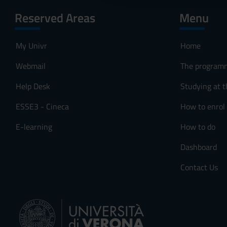
c
Reserved Areas
Menu
o
n
s
My Univr
Home
e
n
Webmail
The program
s
Help Desk
Studying at t
o
ESSE3 - Cineca
How to enrol
E-learning
How to do
Dashboard
Contact Us