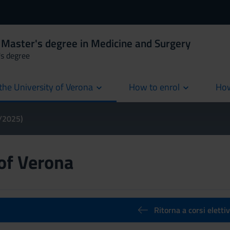
 Master's degree in Medicine and Surgery
's degree
the University of Verona
How to enrol
How
cur
4/2025)
 of Verona
Ritorna a corsi elettiv