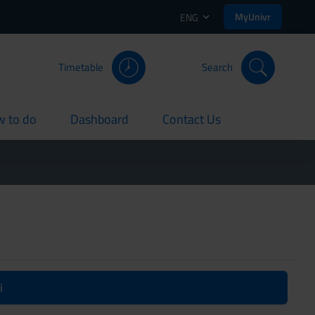
MyUnivr
ENG
Timetable
Search
 to do
Dashboard
Contact Us
rent
current
current
i