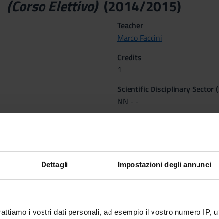
m
(Corso Elettivo)
(2014/2015)
Teacher
Marco Faccini
Credits
1
Scientific Disciplinary Sector 
NN - -
emestre dal Feb 23, 2015 al May 29, 2015.
Dettagli
Impostazioni degli annunci
tcomes
_____________________________________________
rattiamo i vostri dati personali, ad esempio il vostro numero IP, 