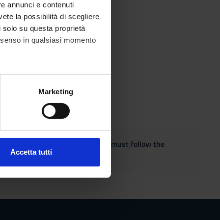
re annunci e contenuti
vete la possibilità di scegliere
li solo su questa proprietà
consenso in qualsiasi momento
alche metro,
Marketing
e specifiche (impronte
ezione dettagli
. Puoi
quest the adaptation of the exam, must follow the
Accetta tutti
l media e per analizzare il
ostri partner che si occupano
azioni che hai fornito loro o