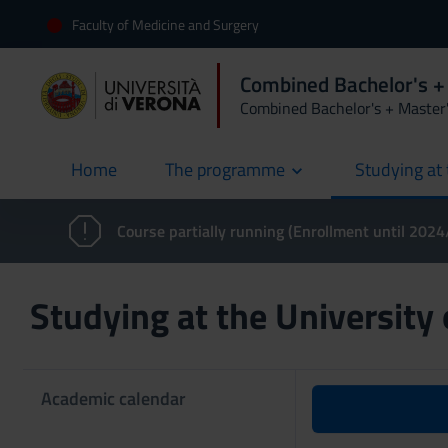
Faculty of Medicine and Surgery
Combined Bachelor's +
Combined Bachelor's + Master
Home
The programme
Studying at 
current
Course partially running (Enrollment until 202
Studying at the University
Academic calendar