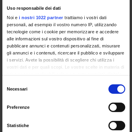
Italian
Uso responsabile dei dati
Scientific Disciplinary Sector (SSD)
Noi e
i nostri 1022 partner
trattiamo i vostri dati
MED/09 - INTERNAL MEDICINE
personali, ad esempio il vostro numero IP, utilizzando
Period
tecnologie come i cookie per memorizzare e accedere
alle informazioni sul vostro dispositivo al fine di
Corsi elettivi 2° semestre dal Feb 23, 2015 al May 29, 2015.
pubblicare annunci e contenuti personalizzati, misurare
Location
gli annunci e i contenuti, ricercare il pubblico e sviluppare
VERONA
i servizi. Avete la possibilità di scegliere chi utilizza i
vostri dati e per quali scopi. Le vostre scelte in materia di
Seminars
0
privacy sono applicabili solo su questa proprietà digitale
in cui avete effettuato le vostre scelte. È possibile
S
modificare o revocare il proprio consenso in qualsiasi
Necessari
Examination Methods
e
momento dalla Dichiarazione sui cookie o facendo clic
l
IDONEITA' SULLA BASE DELLA FREQUENZA.
sull'icona di attivazione della privacy.
e
Preferenze
z
DATE E ORARIO: martedì 10 MARZO 2015. ore 16.30
Con il tuo consenso, vorremmo anche:
i
raccogliere informazioni sulla tua posizione
o
Statistiche
LUOGO: AULA GIORGIO DE SANDRE, MEDICINA INTERNA B -
geografica, con un'approssimazione di qualche