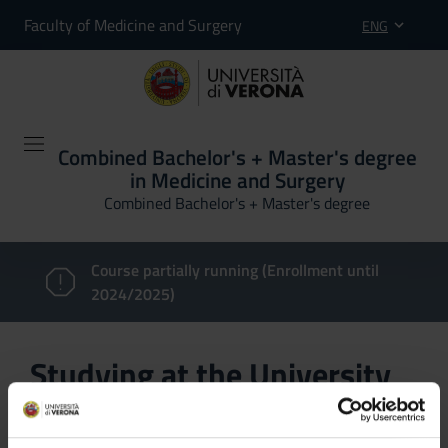
Faculty of Medicine and Surgery
ENG
Combined Bachelor's + Master's degree
in Medicine and Surgery
Combined Bachelor's + Master's degree
Course partially running (Enrollment until
2024/2025)
Studying at the University
of Verona