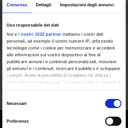
Consenso
Dettagli
Impostazioni degli annunci
In
Corsi elettivi
Uso responsabile dei dati
Ritorna a corsi elettivi
Noi e
i nostri 1022 partner
trattiamo i vostri dati
personali, ad esempio il vostro numero IP, utilizzando
Non epileptic paroxysmal
tecnologie come i cookie per memorizzare e accedere
manifestations
alle informazioni sul vostro dispositivo al fine di
pubblicare annunci e contenuti personalizzati, misurare
Teaching code
Credits
gli annunci e i contenuti, ricercare il pubblico e sviluppare
0892M
1
i servizi. Avete la possibilità di scegliere chi utilizza i
vostri dati e per quali scopi. Le vostre scelte in materia di
The course is given by
Non epileptic paroxysmal
privacy sono applicabili solo su questa proprietà digitale
manifestations
(2012/2013) - Specialist degree in Medicine
in cui avete effettuato le vostre scelte. È possibile
S
and Surgery (single cycle)
modificare o revocare il proprio consenso in qualsiasi
Necessari
e
momento dalla Dichiarazione sui cookie o facendo clic
l
sull'icona di attivazione della privacy.
e
Preferenze
z