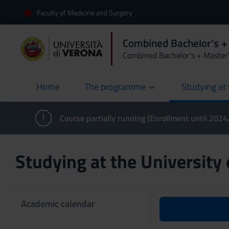
Faculty of Medicine and Surgery
Combined Bachelor's +
Combined Bachelor's + Master
Home
The programme
Studying at 
current
Course partially running (Enrollment until 202
Studying at the University
Academic calendar