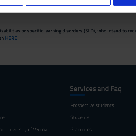
 Methods
nalizzare contenuti ed annunci, per fornire funzionalità dei socia
inoltre informazioni sul modo in cui utilizzi il nostro sito con i n
icità e social media, i quali potrebbero combinarle con altre inform
lizzo dei loro servizi.
sabilities or specific learning disorders (SLD), who intend to re
ven
HERE
Services and Faq
Prospective students
me
Students
he University of Verona
Graduates