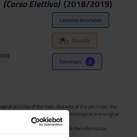
s
(Corso Elettivo)
(2018/2019)
Lessons timetable
Moodle
(SSD)
Seminars
0
ogical pictures of the main diseases of the pancreas, the
agnostic techniques cytological, histological and surgical
ncies and how to correctly interpret the information