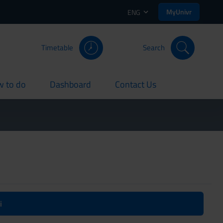
MyUnivr
ENG
Timetable
Search
 to do
Dashboard
Contact Us
rent
current
current
i