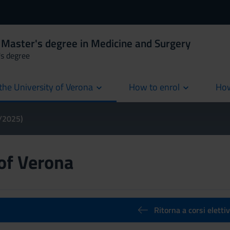
 Master's degree in Medicine and Surgery
's degree
the University of Verona
How to enrol
How
cur
4/2025)
 of Verona
Ritorna a corsi elettiv