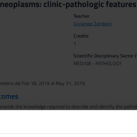
 neoplasms: clinic-pathologic feature
Teacher
Giuseppe Zamboni
Credits
1
Scientific Disciplinary Sector 
MED/08 - PATHOLOGY
emestre dal Feb 18, 2019 al May 31, 2019.
tcomes
rovide the knowledge required to describe and identify the pathol
cal correlations and diagnostic work with particular emphasis on di
otypic and molecular.
rn the main prognostic and predictive factors of different maligna
to-cytological report.