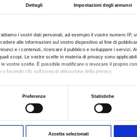
Dettagli
Impostazioni degli annunci
ssification of the most important elementary lesions of the esocr
enocarcinoma of the pancreas, with illustration of digital slides.
rattiamo i vostri dati personali, ad esempio il vostro numero IP, 
tic neoplasms of the pancreas, focusing in particular on the mucinou
dere alle informazioni sul vostro dispositivo al fine di pubblica
docrine neoplasms of the pancreas, with illustration of digital sli
nunci e i contenuti, ricercare il pubblico e sviluppare i servizi. A
r quali scopi. Le vostre scelte in materia di privacy sono applicabi
to le vostre scelte. È possibile modificare o revocare il proprio 
PUBLISHI
 o facendo clic sull'icona di attivazione della privacy.
TITLE
HOUSE
mo anche:
bbins
Anatomia Patologica (Edizione 6)
EMSI Editr
oni sulla tua posizione geografica, con un'approssimazione di qu
Preferenze
Statistiche
Roma.
spositivo, scansionandolo attivamente alla ricerca di caratteristich
Le basi patologiche delle malattie
Elsevie
aborati i tuoi dati personali e imposta le tue preferenze nella
s
(due volumi)
consenso in qualsiasi momento dalla Dichiarazione sui cookie.
Accetta selezionati