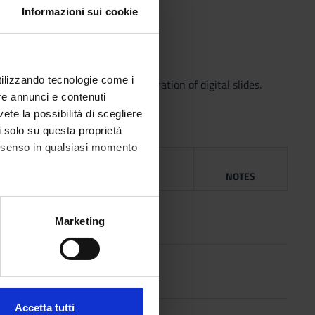
Informazioni sui cookie
ine and endocrine pancreas.
utilizzando tecnologie come i
s cystic neoplasms, with illustration of digital slides.
re annunci e contenuti
des.
vete la possibilità di scegliere
li solo su questa proprietà
consenso in qualsiasi momento
NG
YEAR
ISBN
NOTES
ice,
2015
alche metro,
Marketing
e specifiche (impronte
r
2010
ezione dettagli
. Puoi
Accetta tutti