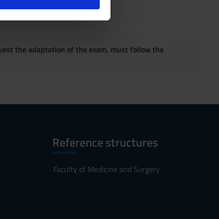
l media e per analizzare il
ostri partner che si occupano
azioni che hai fornito loro o
quest the adaptation of the exam, must follow the
Reference structures
Faculty of Medicine and Surgery