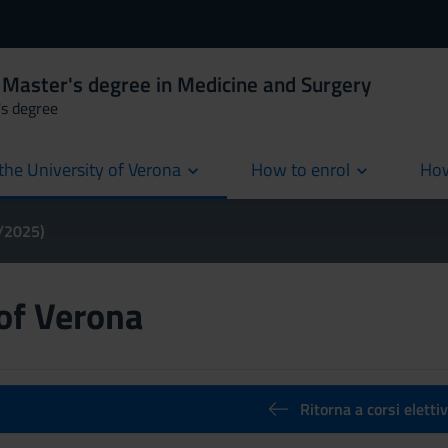
 Master's degree in Medicine and Surgery
's degree
the University of Verona
How to enrol
How
cur
4/2025)
 of Verona
Ritorna a corsi elettiv