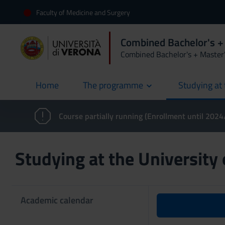
Faculty of Medicine and Surgery
Combined Bachelor's +
Combined Bachelor's + Master
Home
The programme
Studying at 
current
Course partially running (Enrollment until 202
Studying at the University
Academic calendar