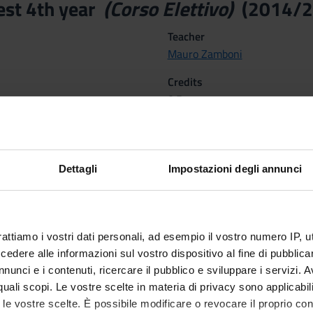
est 4th year
(Corso Elettivo)
(2014/2
Teacher
Mauro Zamboni
Credits
0.5
Scientific Disciplinary Sector 
- - -
Dettagli
Impostazioni degli annunci
 dal Nov 12, 2014 al Nov 12, 2014.
 Methods
rattiamo i vostri dati personali, ad esempio il vostro numero IP, 
la frequenza
dere alle informazioni sul vostro dispositivo al fine di pubblica
nunci e i contenuti, ricercare il pubblico e sviluppare i servizi. A
a giornata mercoledì 12 novembre 2014; 8:30-12:00 e 13:45-17:00
r quali scopi. Le vostre scelte in materia di privacy sono applicabi
to le vostre scelte. È possibile modificare o revocare il proprio 
no al 26 ottobre 2014