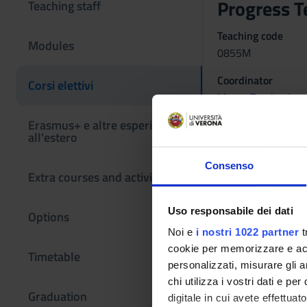
Progress T
Teaching staff
Teaching code
Modules
0855M
Coordinator
Corsi elettivi
Mauro Zamboni
Erasmus+ e altre esperienze
Language
all'estero
Italian
Consenso
Period
Extra courses and activities
Progress test 2014
Examination
Uso responsabile dei dati
Options
Noi e
i nostri 1022 partner
t
idoneità basata sul
cookie per memorizzare e acce
Timetable
personalizzati, misurare gli an
date e orario: unic
chi utilizza i vostri dati e pe
Graduation
digitale in cui avete effettua
iscrizioni aperte fi