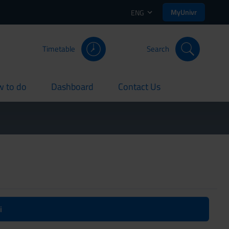
MyUnivr
ENG
Timetable
Search
 to do
Dashboard
Contact Us
rent
current
current
i