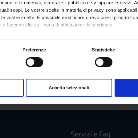
same
nunci e i contenuti, ricercare il pubblico e sviluppare i servizi. A
r quali scopi. Le vostre scelte in materia di privacy sono applicabi
la frequenza
to le vostre scelte. È possibile modificare o revocare il proprio 
 o facendo clic sull'icona di attivazione della privacy.
a giornata mercoledì 18 novembre 2015; 8:30-12:00 e 13:45-17:00
mo anche:
ino al 1° novembre 2015
oni sulla tua posizione geografica, con un'approssimazione di qu
Preferenze
Statistiche
iate saranno pubblicate sulla pagina degli avvisi
spositivo, scansionandolo attivamente alla ricerca di caratteristich
aborati i tuoi dati personali e imposta le tue preferenze nella
s
se/studenti con disabilità o disturbi specifici di apprendimento 
consenso in qualsiasi momento dalla Dichiarazione sui cookie.
evono seguire le indicazioni riportate
QUI
Accetta selezionati
nalizzare contenuti ed annunci, per fornire funzionalità dei socia
inoltre informazioni sul modo in cui utilizzi il nostro sito con i n
icità e social media, i quali potrebbero combinarle con altre inform
lizzo dei loro servizi.
Servizi e Faq