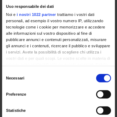
Lingua di erogazione
Uso responsabile dei dati
Italiano
Noi e
i nostri 1022 partner
trattiamo i vostri dati
Settore Scientifico Disciplinare (SSD)
personali, ad esempio il vostro numero IP, utilizzando
- - -
tecnologie come i cookie per memorizzare e accedere
alle informazioni sul vostro dispositivo al fine di
Periodo
pubblicare annunci e contenuti personalizzati, misurare
Progress test 2014 dal 12 nov 2014 al 12 nov 2014.
gli annunci e i contenuti, ricercare il pubblico e sviluppare
i servizi. Avete la possibilità di scegliere chi utilizza i
Seminari
0
vostri dati e per quali scopi. Le vostre scelte in materia di
privacy sono applicabili solo su questa proprietà digitale
in cui avete effettuato le vostre scelte. È possibile
Modalità d'esame
S
modificare o revocare il proprio consenso in qualsiasi
Necessari
e
idoneità basata sulla frequenza
momento dalla Dichiarazione sui cookie o facendo clic
l
sull'icona di attivazione della privacy.
e
Preferenze
date e orario: unica giornata mercoledì 12 novembre 2014;
z
8:30-12:00 e 13:45-17:00
Con il tuo consenso, vorremmo anche:
i
raccogliere informazioni sulla tua posizione
o
Statistiche
iscrizioni aperte fino al 26 ottobre 2014
geografica, con un'approssimazione di qualche
n