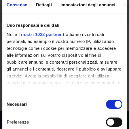
Consenso
Dettagli
Impostazioni degli annunci
In
Corsi elettivi
Uso responsabile dei dati
Ritorna a corsi elettivi
Noi e
i nostri 1022 partner
trattiamo i vostri dati
personali, ad esempio il vostro numero IP, utilizzando
Stem cell transplantation:
tecnologie come i cookie per memorizzare e accedere
biological and clinical issues
alle informazioni sul vostro dispositivo al fine di
pubblicare annunci e contenuti personalizzati, misurare
Teaching code
Credits
gli annunci e i contenuti, ricercare il pubblico e sviluppare
0891M
1
i servizi. Avete la possibilità di scegliere chi utilizza i
vostri dati e per quali scopi. Le vostre scelte in materia di
The course is given by
Stem cell transplantation: biological
privacy sono applicabili solo su questa proprietà digitale
and clinical issues
(2012/2013) - Specialist degree in
in cui avete effettuato le vostre scelte. È possibile
S
Medicine and Surgery (single cycle)
modificare o revocare il proprio consenso in qualsiasi
Necessari
e
momento dalla Dichiarazione sui cookie o facendo clic
l
sull'icona di attivazione della privacy.
e
Preferenze
z