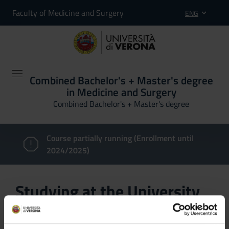
Faculty of Medicine and Surgery
ENG
Combined Bachelor's + Master's degree
in Medicine and Surgery
Combined Bachelor's + Master's degree
Course partially running (Enrollment until
2024/2025)
Studying at the University
of Verona