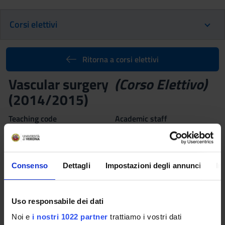
Corsi elettivi
Ritorna a corsi elettivi
Vascular surgery
(Corso Elettivo)
(2014/2015)
Teaching code
Academic staff
4S000822
Giovanni Lipari
,
Elda Baggio
Coordinator
Credits
Giovanni Lipari
1
Consenso
Dettagli
Impostazioni degli annunci
In
Language
Italian
Uso responsabile dei dati
Scientific Disciplinary Sector (SSD)
Noi e
i nostri 1022 partner
trattiamo i vostri dati