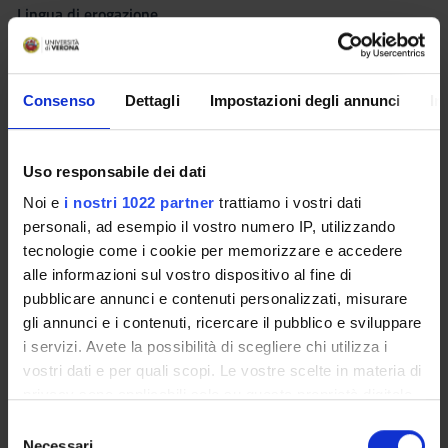
Lingua di erogazione
Italiano
Settore Scientifico Disciplinare (SSD)
Consenso
Dettagli
Impostazioni degli annunci
In
MED/22 - CHIRURGIA VASCOLARE
Periodo
Corsi elettivi 1° semestre dal 6 ott 2014 al 19 dic 2014.
Uso responsabile dei dati
Noi e
i nostri 1022 partner
trattiamo i vostri dati
Seminari
0
personali, ad esempio il vostro numero IP, utilizzando
tecnologie come i cookie per memorizzare e accedere
Obiettivi formativi
alle informazioni sul vostro dispositivo al fine di
pubblicare annunci e contenuti personalizzati, misurare
Il corso si prefigge di discutere le principali patologie vascolari
gli annunci e i contenuti, ricercare il pubblico e sviluppare
di interesse generale, partendo in particolare dalla analisi di
i servizi. Avete la possibilità di scegliere chi utilizza i
casi clinici preparati in anticipo aventi come obiettivo di
vostri dati e per quali scopi. Le vostre scelte in materia di
apprendimento l’inquadramento di ciascuna malattia, la
privacy sono applicabili solo su questa proprietà digitale
diagnosi (con l’analisi delle indicazioni e della resa diagnostica
in cui avete effettuato le vostre scelte. È possibile
S
dei vari mezzi diagnostici vascolari a disposizione), le
modificare o revocare il proprio consenso in qualsiasi
Necessari