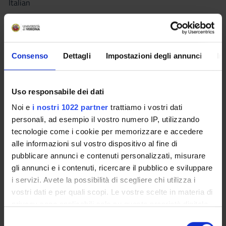
Italian
Scientific Disciplinary Sector (SSD)
MED/17 - INFECTIOUS DISEASES
Period
Consenso
Dettagli
Impostazioni degli annunci
In
Corsi elettivi 1° semestre dal Oct 8, 2018 al Dec 21, 2018.
Uso responsabile dei dati
Lessons timetable
Seminars
0
Noi e
i nostri 1022 partner
trattiamo i vostri dati
personali, ad esempio il vostro numero IP, utilizzando
Learning outcomes
tecnologie come i cookie per memorizzare e accedere
The aims of this course are to learn main characteristics
alle informazioni sul vostro dispositivo al fine di
about tuberculosis:
pubblicare annunci e contenuti personalizzati, misurare
a) worldwide, national, local prevalence and incidence
gli annunci e i contenuti, ricercare il pubblico e sviluppare
b) pathogenesis and clinical features of pulmonary and
i servizi. Avete la possibilità di scegliere chi utilizza i
extrapulmonary tuberculosis
vostri dati e per quali scopi. Le vostre scelte in materia di
c) diagnostic techniques (serology, microbiology, radiology…)
privacy sono applicabili solo su questa proprietà digitale
d) antitubercular agents (first-line, second-line, third-line
in cui avete effettuato le vostre scelte. È possibile
S