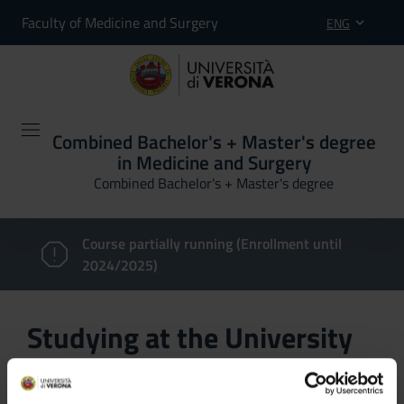
Faculty of Medicine and Surgery
ENG
Combined Bachelor's + Master's degree
in Medicine and Surgery
Combined Bachelor's + Master's degree
Course partially running (Enrollment until
2024/2025)
Studying at the University
of Verona