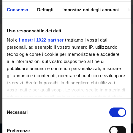
Consenso
Dettagli
Impostazioni degli annunci
In
Corsi elettivi
Uso responsabile dei dati
Ritorna a corsi elettivi
Noi e
i nostri 1022 partner
trattiamo i vostri dati
Diagnosis of Disease based on the
personali, ad esempio il vostro numero IP, utilizzando
tecnologie come i cookie per memorizzare e accedere
laboratory analysis: from theory
alle informazioni sul vostro dispositivo al fine di
to practice
pubblicare annunci e contenuti personalizzati, misurare
gli annunci e i contenuti, ricercare il pubblico e sviluppare
Teaching code
Credits
i servizi. Avete la possibilità di scegliere chi utilizza i
4S000771
1
vostri dati e per quali scopi. Le vostre scelte in materia di
privacy sono applicabili solo su questa proprietà digitale
The course is given by
Diagnosis of Disease based on the
in cui avete effettuato le vostre scelte. È possibile
laboratory analysis: from theory to practice
(2012/2013) -
S
modificare o revocare il proprio consenso in qualsiasi
Specialist degree in Medicine and Surgery (single cycle)
Necessari
e
momento dalla Dichiarazione sui cookie o facendo clic
l
sull'icona di attivazione della privacy.
e
Preferenze