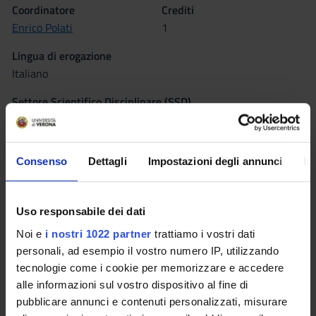
Coordinatore
Crediti
Enrico Polati
1
Lingua di erogazione
Italiano
Settore Scientifico Disciplinare (SSD)
MED/26 - NEUROLOGIA
MED/34 - MEDICINA FISICA E RIABILITATIVA
MED/41 - ANESTESIOLOGIA
Consenso
Dettagli
Impostazioni degli annunci
In
Periodo
Corsi elettivi 2° semestre dal 20 feb 2017 al 26 mag 2017.
Uso responsabile dei dati
Noi e
i nostri 1022 partner
trattiamo i vostri dati
Seminari
0
personali, ad esempio il vostro numero IP, utilizzando
tecnologie come i cookie per memorizzare e accedere
Obiettivi formativi
alle informazioni sul vostro dispositivo al fine di
pubblicare annunci e contenuti personalizzati, misurare
L'obiettivo del corso è di fornire una rassegna sul dolore