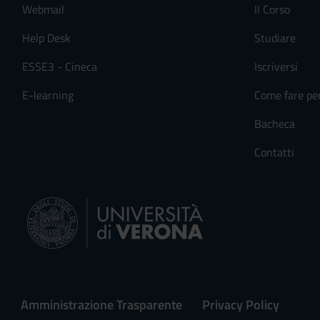
Webmail
Il Corso
s
e
Help Desk
Studiare
n
s
ESSE3 - Cineca
Iscriversi
o
E-learning
Come fare pe
Bacheca
Contatti
Amministrazione Trasparente
Privacy Policy