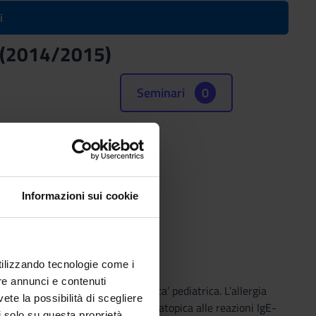
i
(2014/2015)
Seminari
0
e (SSD)
E E SPECIALISTICA
Informazioni sui cookie
utilizzando tecnologie come i
re annunci e contenuti
ase dell’allergia alimentare in eta’ pediatrica. L’allergia
vete la possibilità di scegliere
rse espressioni dalla dermatite atopica alle reazioni IgE-
li solo su questa proprietà