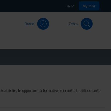
MyUnivr
ITA
Orario
Cerca
didattiche, le opportunità formative e i contatti utili durante