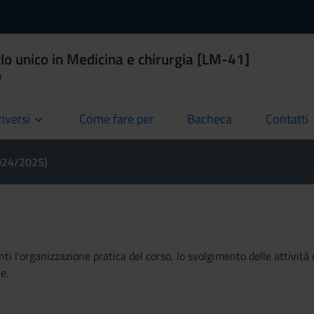
lo unico in Medicina e chirurgia [LM-41]
o
riversi
Come fare per
Bacheca
Contatti
current
current
current
2024/2025)
ti l'organizzazione pratica del corso, lo svolgimento delle attività 
e.