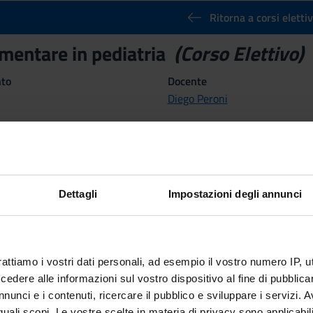
Ritorna a corsi elettiv
imentare in pediatria
(Corso Elettivo)
nto
Docente
Diego Peroni
Crediti
1
ne
Settore Scientifico Disciplinar
MED/38 - PEDIATRIA GENERAL
Dettagli
Impostazioni degli annunci
emestre dal 23 feb 2015 al 29 mag 2015.
mativi
rattiamo i vostri dati personali, ad esempio il vostro numero IP, 
dere alle informazioni sul vostro dispositivo al fine di pubblica
i dare delle conoscenze agli studenti di Medicina sui meccanismi di b
nunci e i contenuti, ricercare il pubblico e sviluppare i servizi. A
ce un problema frequente che deve essere conosciuto nelle sue dive
r quali scopi. Le vostre scelte in materia di privacy sono applicabi