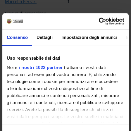
Marcello Ferrari
1
Lingua di erogazione
Italiano
Settore Scientifico Disciplinare (SSD)
Consenso
Dettagli
Impostazioni degli annunci
In
MED/10 - MALATTIE DELL'APPARATO RESPIRATORIO
Periodo
Corsi elettivi 1° semestre dal 6 ott 2014 al 19 dic 2014.
Uso responsabile dei dati
Noi e
i nostri 1022 partner
trattiamo i vostri dati
Seminari
0
personali, ad esempio il vostro numero IP, utilizzando
tecnologie come i cookie per memorizzare e accedere
alle informazioni sul vostro dispositivo al fine di
Obiettivi formativi
pubblicare annunci e contenuti personalizzati, misurare
L’attività fisica e sportiva è praticata da ampia parte della
gli annunci e i contenuti, ricercare il pubblico e sviluppare
popolazione e può contribuire notevolmente allo stato di
i servizi. Avete la possibilità di scegliere chi utilizza i
salute dell’individuo. E’ quindi importante che il medico
vostri dati e per quali scopi. Le vostre scelte in materia di
conosca le indicazioni, i vantaggi e i possibili danni che
privacy sono applicabili solo su questa proprietà digitale
l’esercizio fisico può comportare nelle condizioni patologiche
in cui avete effettuato le vostre scelte. È possibile