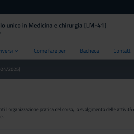
lo unico in Medicina e chirurgia [LM-41]
o
riversi
Come fare per
Bacheca
Contatti
current
current
current
2024/2025)
ti l'organizzazione pratica del corso, lo svolgimento delle attività 
e.