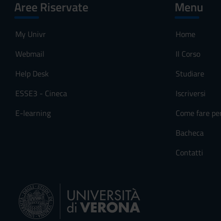
Aree Riservate
Menu
o
n
s
My Univr
Home
e
n
Webmail
Il Corso
s
Help Desk
Studiare
o
ESSE3 - Cineca
Iscriversi
E-learning
Come fare pe
Bacheca
Contatti