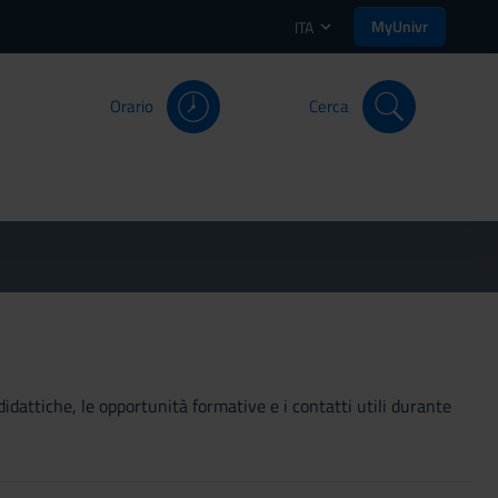
MyUnivr
ITA
Orario
Cerca
didattiche, le opportunità formative e i contatti utili durante