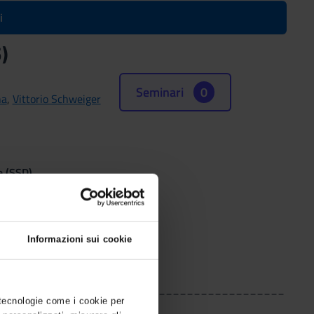
i
)
Seminari
0
na
,
Vittorio Schweiger
e (SSD)
Informazioni sui cookie
_________________________________________
 tecnologie come i cookie per