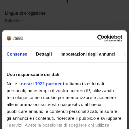
1
Lingua di erogazione
Italiano
Settore Scientifico Disciplinare (SSD)
MED/38 - PEDIATRIA GENERALE E SPECIALISTICA
Periodo
Consenso
Dettagli
Impostazioni degli annunci
In
Corsi elettivi 2° semestre dal 23 feb 2015 al 29 mag 2015.
Seminari
0
Uso responsabile dei dati
Noi e
i nostri 1022 partner
trattiamo i vostri dati
Obiettivi formativi
personali, ad esempio il vostro numero IP, utilizzando
tecnologie come i cookie per memorizzare e accedere
L’asma è la malattia cronica più frequente nell’età pediatrica;
alle informazioni sul vostro dispositivo al fine di
colpisce infatti più del 10% dei bambini che vivono nei paesi
pubblicare annunci e contenuti personalizzati, misurare
industrializzati e la sua prevalenza è in costante aumento.
gli annunci e i contenuti, ricercare il pubblico e sviluppare
La distinzione tra le 3 forme presenti non è rigida e la storia
i servizi. Avete la possibilità di scegliere chi utilizza i
naturale della malattia evidenzia nel singolo paziente la