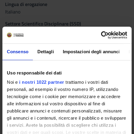
Lingua di erogazione
Italiano
Settore Scientifico Disciplinare (SSD)
MED/18 - CHIRURGIA GENERALE
Periodo
Corsi elettivi 2° semestre dal 20 feb 2017 al 26 mag 2017.
Consenso
Dettagli
Impostazioni degli annunci
In
Seminari
0
Uso responsabile dei dati
Obiettivi formativi
Noi e
i nostri 1022 partner
trattiamo i vostri dati
personali, ad esempio il vostro numero IP, utilizzando
A prima vista sembra pleonastico definire la medicina come
tecnologie come i cookie per memorizzare e accedere
umanitaria, poiché i suoi principi sono di base umanitari, ma
alle informazioni sul vostro dispositivo al fine di
come medicina umanitaria intendiamo quella branca della
pubblicare annunci e contenuti personalizzati, misurare
medicina che si occupa di gestire e supportare l’attività clinica,
gli annunci e i contenuti, ricercare il pubblico e sviluppare
soprattutto emergenziale, nei Paesi con limitate risorse per
i servizi. Avete la possibilità di scegliere chi utilizza i
far fronte alle emergenze umanitarie complesse. Questo corso
vostri dati e per quali scopi. Le vostre scelte in materia di