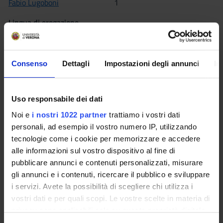
Fabio Lugoboni
1
Lingua di erogazione
Italiano
Settore Scientifico Disciplinare (SSD)
Consenso
Dettagli
Impostazioni degli annunci
In
NN - -
Periodo
Corsi elettivi 2° semestre dal 22 feb 2016 al 27 mag 2016.
Uso responsabile dei dati
Noi e
i nostri 1022 partner
trattiamo i vostri dati
Seminari
0
personali, ad esempio il vostro numero IP, utilizzando
tecnologie come i cookie per memorizzare e accedere
alle informazioni sul vostro dispositivo al fine di
Obiettivi formativi
pubblicare annunci e contenuti personalizzati, misurare
Il fenomeno delle dipendenze è di per sé un fenomeno
gli annunci e i contenuti, ricercare il pubblico e sviluppare
complesso, che, per quanto riguarda il suo sviluppo e il
i servizi. Avete la possibilità di scegliere chi utilizza i
mantenimento, è in stretta relazione – oltre alle scelte
vostri dati e per quali scopi. Le vostre scelte in materia di
individuali – con tutta una serie di fattori di ordine
privacy sono applicabili solo su questa proprietà digitale
psicologico, sanitario, culturale, sociale, educativo, legale, ecc.
in cui avete effettuato le vostre scelte. È possibile