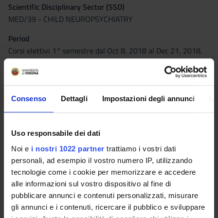
Scientific Disciplinary Sector (SSD)
MED/39 - CHILD NEUROPSYCHIATRY
Period
Corsi elettivi 1° semestre dal Oct 8, 2018 al Dec 21, 2018.
Lessons timetable
Seminars
0
Consenso
Dettagli
Impostazioni degli annunci
In
Learning outcomes
The objectives of this course for students are the following: to
increase their knowledge in Autism Spectrum Disorders, to
Uso responsabile dei dati
understand how different could be clinical and etiological
Noi e
i nostri 1022 partner
trattiamo i vostri dati
features of Autism, starting with the analysis of deficitary
personali, ad esempio il vostro numero IP, utilizzando
functions in communication and socialization. Furthermore I
tecnologie come i cookie per memorizzare e accedere
would like to share with students a few neuropsychological
alle informazioni sul vostro dispositivo al fine di
interpretive models at the hearth of these disorders and,
pubblicare annunci e contenuti personalizzati, misurare
finally, let them know what is the current state of knowledge
gli annunci e i contenuti, ricercare il pubblico e sviluppare
about the main topics of scientific research