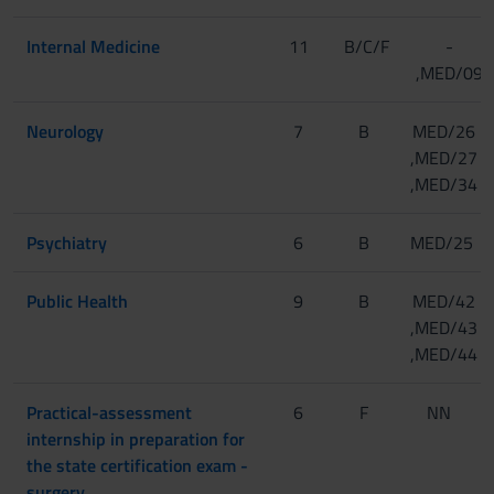
Internal Medicine
11
B/C/F
-
,MED/09
Neurology
7
B
MED/26
,MED/27
,MED/34
Psychiatry
6
B
MED/25
Public Health
9
B
MED/42
,MED/43
,MED/44
Practical-assessment
6
F
NN
internship in preparation for
the state certification exam -
surgery