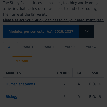
The Study Plan includes all modules, teaching and learning
activities that each student will need to undertake during
their time at the University.
Please select your Study Plan based on your enrollment year.
Toggle Dropdo
Modules per semester A.A. 2026/2027
All
Year 1
Year 2
Year 3
Year 4
1° Year
MODULES
CREDITS
TAF
SSD
Human anatomy I
7
A
BIO/16
Biology
6
A
BIO/13