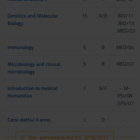
Genetics and Molecular
15
A/B
BIO/11
Biology
,BIO/13
,MED/03
Immunology
9
B
MED/04
9
[II Anno -
B
MED/07
Microbiology and clinical
II Semestre]
microbiology
[III Anno -
Introduction to medical
7
B/F
- ,M-
I Semestre]
Humanities
PSI/08
,SPS/07
Corsi elettivi II anno
2
D
-
3° Year activated in the A.Y. 2016/2017