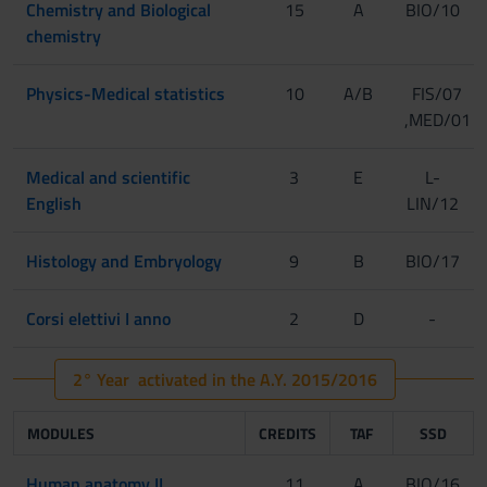
Chemistry and Biological
15
A
BIO/10
chemistry
Physics-Medical statistics
10
A/B
FIS/07
,MED/01
Medical and scientific
3
E
L-
English
LIN/12
Histology and Embryology
9
B
BIO/17
Corsi elettivi I anno
2
D
-
2° Year activated in the A.Y. 2015/2016
MODULES
CREDITS
TAF
SSD
Human anatomy II
11
A
BIO/16