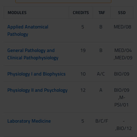
MODULES
CREDITS
TAF
SSD
Applied Anatomical
5
B
MED/08
Pathology
General Pathology and
19
B
MED/04
Clinical Pathophysiology
,MED/09
Physiology I and Biophysics
10
A/C
BIO/09
Physiology II and Psychology
12
A
BIO/09
,M-
PSI/01
Laboratory Medicine
5
B/C/F
-
,BIO/12