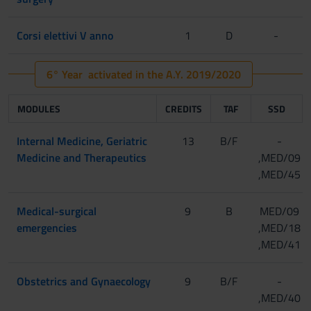
Corsi elettivi V anno
1
D
-
6° Year activated in the A.Y. 2019/2020
MODULES
CREDITS
TAF
SSD
Internal Medicine, Geriatric
13
B/F
-
Medicine and Therapeutics
,MED/09
,MED/45
Medical-surgical
9
B
MED/09
emergencies
,MED/18
,MED/41
Obstetrics and Gynaecology
9
B/F
-
,MED/40