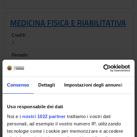
MEDICINA FISICA E RIABILITATIVA
Crediti
1
Periodo
Lezioni 2° semestre 1°- 5° anno
Sede
Docenti
VERONA
Nicola Smania
Consenso
Dettagli
Impostazioni degli annunci
In
Uso responsabile dei dati
NEUROLOGIA
Noi e
i nostri 1022 partner
trattiamo i vostri dati
Crediti
Periodo
personali, ad esempio il vostro numero IP, utilizzando
5
Vedi pagina del modulo
tecnologie come i cookie per memorizzare e accedere