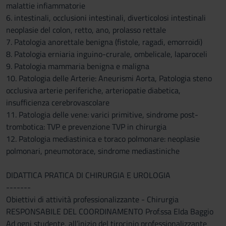
malattie infiammatorie
6. intestinali, occlusioni intestinali, diverticolosi intestinali
neoplasie del colon, retto, ano, prolasso rettale
7. Patologia anorettale benigna (fistole, ragadi, emorroidi)
8. Patologia erniaria inguino-crurale, ombelicale, laparoceli
9. Patologia mammaria benigna e maligna
10. Patologia delle Arterie: Aneurismi Aorta, Patologia steno
occlusiva arterie periferiche, arteriopatie diabetica,
insufficienza cerebrovascolare
11. Patologia delle vene: varici primitive, sindrome post-
trombotica: TVP e prevenzione TVP in chirurgia
12. Patologia mediastinica e toraco polmonare: neoplasie
polmonari, pneumotorace, sindrome mediastiniche
DIDATTICA PRATICA DI CHIRURGIA E UROLOGIA
-------
Obiettivi di attività professionalizzante - Chirurgia
RESPONSABILE DEL COORDINAMENTO Prof.ssa Elda Baggio
Ad ogni studente, all’inizio del tirocinio professionalizzante