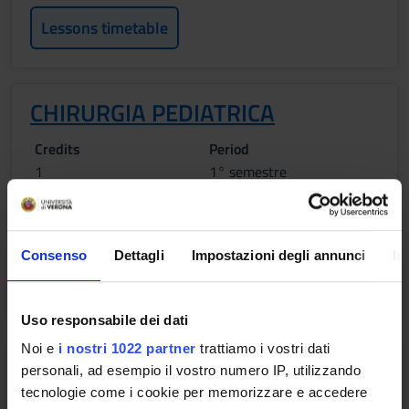
Lessons timetable
CHIRURGIA PEDIATRICA
Credits
Period
1
1° semestre
Location
Academic staff
VERONA
Nicola Zampieri
Consenso
Dettagli
Impostazioni degli annunci
In
Lessons timetable
Uso responsabile dei dati
Noi e
i nostri 1022 partner
trattiamo i vostri dati
NEUROPSICHIATRIA INFANTILE
personali, ad esempio il vostro numero IP, utilizzando
tecnologie come i cookie per memorizzare e accedere
Credits
Period