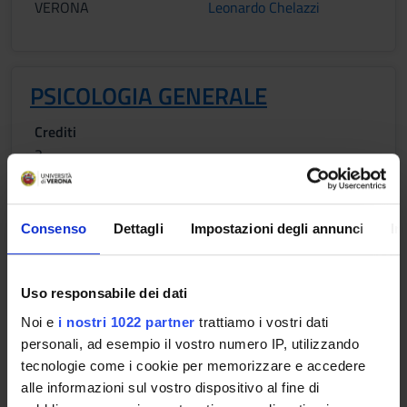
VERONA
Leonardo Chelazzi
PSICOLOGIA GENERALE
Crediti
3
Periodo
Lezioni 2° semestre 1°- 5° anno
Consenso
Dettagli
Impostazioni degli annunci
In
Sede
Docenti
VERONA
Massimo Girelli
Uso responsabile dei dati
Noi e
i nostri 1022 partner
trattiamo i vostri dati
Obiettivi formativi
personali, ad esempio il vostro numero IP, utilizzando
tecnologie come i cookie per memorizzare e accedere
Fornire le conoscenze di Fisiologia e Psicologia utili alla
alle informazioni sul vostro dispositivo al fine di
professione medica