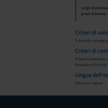
o
Le/gli studentes
n
prova d'esame, d
s
e
n
Criteri di val
s
Il docente consegna 
o
Criteri di co
Risposte esaustive 
Risposte sufficient
Lingua dell'
Italiano o Inglese