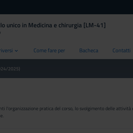
lo unico in Medicina e chirurgia [LM-41]
o
riversi
Come fare per
Bacheca
Contatti
current
current
current
2024/2025)
ti l'organizzazione pratica del corso, lo svolgimento delle attività 
e.