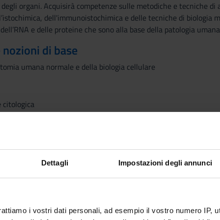
 e degli organi. Acquisirà competenze sulle metodiche e tecniche di 
l’istochimica, dell'immunoistochimica e delle tecniche di biologia mo
dell’RNA e delle proteine che sono alla base della patologia umana
e nozioni di base
tomia umana normale e della biologia cellulare
 citologica
rio
stochimica e di patologia molecolare
ologia del sistema immunitario
 tropicale
Dettagli
Impostazioni degli annunci
infiammatoria
 infiammatoria
scolare
erazione e differenziazione cellulare
rattiamo i vostri dati personali, ad esempio il vostro numero IP, 