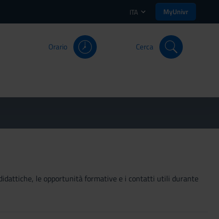
MyUnivr
ITA
Orario
Cerca
didattiche, le opportunità formative e i contatti utili durante