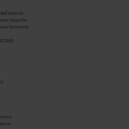
 dall’esterno
rineo maschile
rineo femminile
ATORIO
SO
comune
sterna