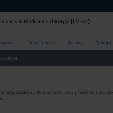
lo unico in Medicina e chirurgia [LM-41]
o
riversi
Come fare per
Bacheca
Contatti
current
current
current
2024/2025)
ti l'organizzazione pratica del corso, lo svolgimento delle attività 
e.