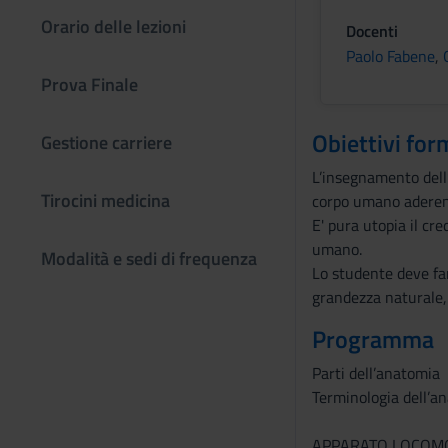
Orario delle lezioni
Docenti
Paolo Fabene
,
Prova Finale
Obiettivi for
Gestione carriere
L’insegnamento dell
Tirocini medicina
corpo umano aderente
E' pura utopia il cr
umano.
Modalità e sedi di frequenza
Lo studente deve far
grandezza naturale, 
Programma
Parti dell’anatomia
Terminologia dell’an
APPARATO LOCOM