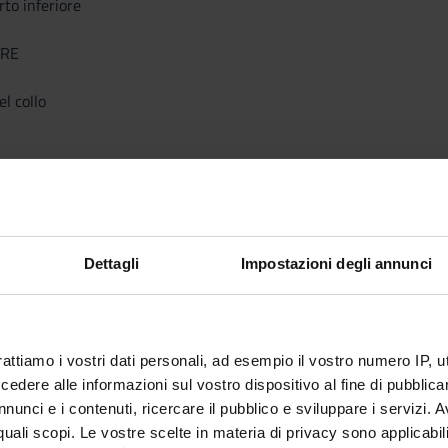
rto inferiore
ARE
el collo
i
one anteriore del collo
i
i
Dettagli
Impostazioni degli annunci
ali
rattiamo i vostri dati personali, ad esempio il vostro numero IP, 
 propriamente detti
dere alle informazioni sul vostro dispositivo al fine di pubblica
della colonna vertebrale
nunci e i contenuti, ricercare il pubblico e sviluppare i servizi. A
r quali scopi. Le vostre scelte in materia di privacy sono applicabi
ndicolari