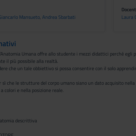
Docent
Giancarlo Mansueto
,
Andrea Sbarbati
Laura 
mativi
’Anatomia Umana offre allo studente i mezzi didattici perché egli
 il più possibile alla realtà.
edere che un tale obbiettivo si possa consentire con il solo appre
 sì che le strutture del corpo umano siano un dato acquisito nella
a colori e nella posizione reale.
atomia descrittiva
OTORE