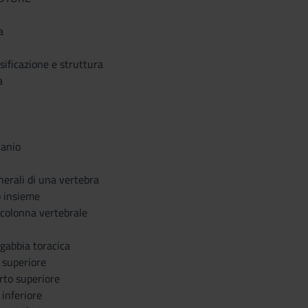
a
ssificazione e struttura
a
ranio
nerali di una vertebra
o insieme
a colonna vertebrale
 gabbia toracica
o superiore
arto superiore
 inferiore