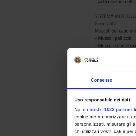
- Articolazioni dell’a
SISTEMA MUSCOL
Generalità
Muscoli del capo e d
- Muscoli pellicciai
- Muscoli scheletric
Muscoli del collo
- Muscoli della regi
- Muscoli sopraioide
- Muscoli sottoioide
Consenso
- Muscoli prevertebr
- Muscoli scaleni
Facce del collo
Uso responsabile dei dati
Muscoli del collo
Noi e
i nostri 1022 partner
t
- Muscoli del dorso
cookie per memorizzare e acce
- Muscoli estensori 
personalizzati, misurare gli an
Muscoli del torace
chi utilizza i vostri dati e pe
Muscoli toraco-appe