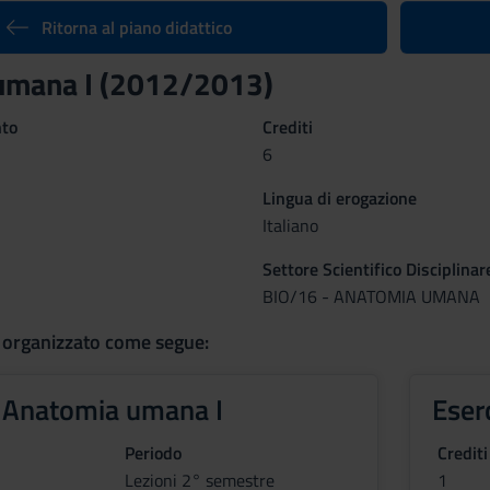
Ritorna al piano didattico
umana I (2012/2013)
nto
Crediti
6
Lingua di erogazione
Italiano
Settore Scientifico Disciplinar
BIO/16 - ANATOMIA UMANA
 organizzato come segue:
i Anatomia umana I
Eser
Periodo
Crediti
Lezioni 2° semestre
1