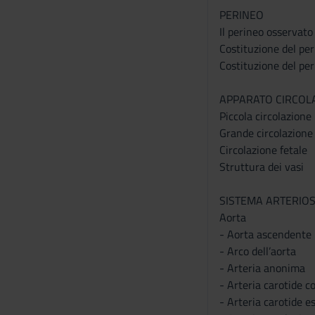
s
PERINEO
e
Il perineo osservato
n
Costituzione del pe
s
Costituzione del pe
o
APPARATO CIRCOL
Piccola circolazione
Grande circolazione
Circolazione fetale
Struttura dei vasi
SISTEMA ARTERIO
Aorta
- Aorta ascendente
- Arco dell’aorta
- Arteria anonima
- Arteria carotide 
- Arteria carotide e