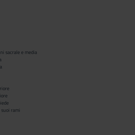
ni sacrale e media
a
na
riore
iore
piede
 suoi rami