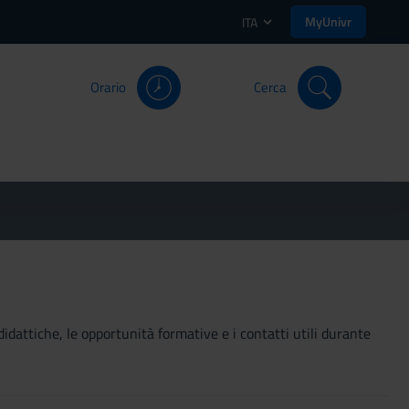
MyUnivr
ITA
Orario
Cerca
didattiche, le opportunità formative e i contatti utili durante