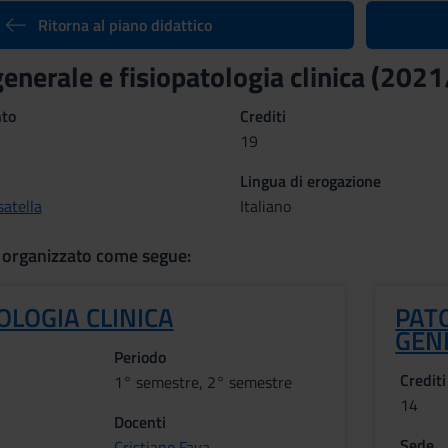
Ritorna al piano didattico
generale e fisiopatologia clinica (202
nto
Crediti
19
Lingua di erogazione
atella
Italiano
 organizzato come segue:
OLOGIA CLINICA
PATO
GEN
Periodo
Crediti
1° semestre, 2° semestre
14
Docenti
Sede
Cristiano Fava