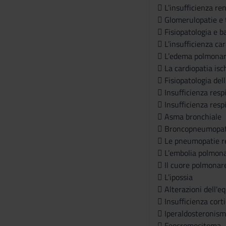
 L’insufficienza re
 Glomerulopatie e 
 Fisiopatologia e b
 L’insufficienza ca
 L’edema polmona
 La cardiopatia is
 Fisiopatologia del
 Insufficienza resp
 Insufficienza resp
 Asma bronchiale
 Broncopneumopati
 Le pneumopatie re
 L’embolia polmon
 Il cuore polmonar
 L’ipossia
 Alterazioni dell'eq
 Insufficienza cort
 Iperaldosteronismi
 Feocromocitoma