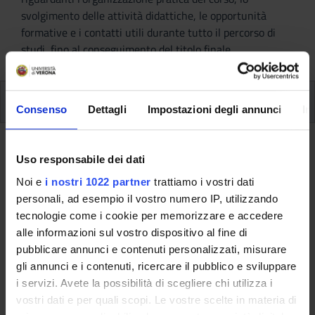
svolgimento delle attività didattiche, le opportunità
formative e i contatti utili durante tutto il percorso di
studi, fino al conseguimento del titolo finale.
Corsi elettivi
Consenso
Dettagli
Impostazioni degli annunci
In
Corsi Elettivi
Uso responsabile dei dati
Noi e
i nostri 1022 partner
trattiamo i vostri dati
A.A. 2011/2012
personali, ad esempio il vostro numero IP, utilizzando
tecnologie come i cookie per memorizzare e accedere
alle informazioni sul vostro dispositivo al fine di
Queste informazioni sono destinate esclusivamente
pubblicare annunci e contenuti personalizzati, misurare
agli studenti e alle studentesse già iscritti a questo
gli annunci e i contenuti, ricercare il pubblico e sviluppare
corso.
i servizi. Avete la possibilità di scegliere chi utilizza i
Se sei un nuovo studente interessato
vostri dati e per quali scopi. Le vostre scelte in materia di
all'immatricolazione, trovi le informazioni sul percorso