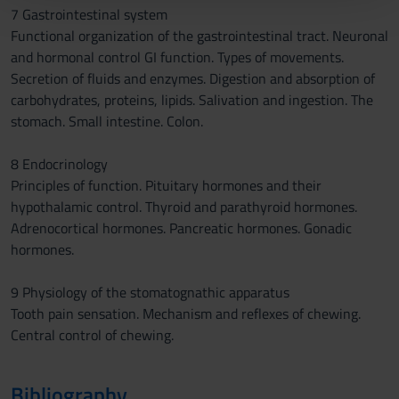
pubblicità e social media, i quali potrebbero combinarle
7 Gastrointestinal system
con altre informazioni che hai fornito loro o che hanno
Functional organization of the gastrointestinal tract. Neuronal
raccolto dal tuo utilizzo dei loro servizi.
and hormonal control GI function. Types of movements.
Secretion of fluids and enzymes. Digestion and absorption of
carbohydrates, proteins, lipids. Salivation and ingestion. The
stomach. Small intestine. Colon.
8 Endocrinology
Principles of function. Pituitary hormones and their
hypothalamic control. Thyroid and parathyroid hormones.
Adrenocortical hormones. Pancreatic hormones. Gonadic
hormones.
9 Physiology of the stomatognathic apparatus
Tooth pain sensation. Mechanism and reflexes of chewing.
Central control of chewing.
Bibliography