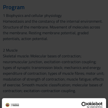
Program
1 Biophysics and cellular physiology
Homeostasis and the constancy of the internal environment.
Structure of the membrane. Movement of molecules across
the membrane. Resting membrane potential, graded
potentials, action potential.
2 Muscle
Skeletal muscle: Molecular bases of contraction;
neuromuscular junction, excitation-contraction coupling;
types of synaptic transmission block; mechanics and energy
expenditure of contraction; types of muscle fibres; motor unit;
modulation of strength of contraction; muscle fatigue; effects
of exercise. Smooth muscle: classification; molecular bases of
contraction; excitation-contraction coupling.