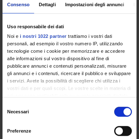
Credits
Period
Consenso
Dettagli
Impostazioni degli annunci
In
4
LEZIONI 1° SEMESTRE
Location
Academic staff
Uso responsabile dei dati
VERONA
Alberto Fenzi
Noi e
i nostri 1022 partner
trattiamo i vostri dati
personali, ad esempio il vostro numero IP, utilizzando
tecnologie come i cookie per memorizzare e accedere
alle informazioni sul vostro dispositivo al fine di
PSICOLOGIA GENERALE
pubblicare annunci e contenuti personalizzati, misurare
gli annunci e i contenuti, ricercare il pubblico e sviluppare
Credits
Period
i servizi. Avete la possibilità di scegliere chi utilizza i
2
LEZIONI 1° SEMESTRE
vostri dati e per quali scopi. Le vostre scelte in materia di
Location
Academic staff
privacy sono applicabili solo su questa proprietà digitale
VERONA
Carlo Alberto Marzi
in cui avete effettuato le vostre scelte. È possibile
S
modificare o revocare il proprio consenso in qualsiasi
Necessari
e
momento dalla Dichiarazione sui cookie o facendo clic
l
sull'icona di attivazione della privacy.
e
STORIA DELLA MEDICINA
Preferenze
z