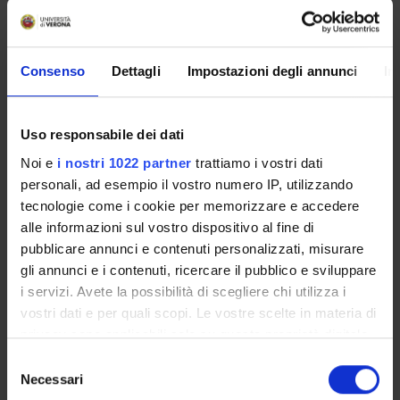
Scientific Disciplinary Sector (SSD)
L-LIN/12 - LANGUAGE AND TRANSLATION - ENGLISH
Period
Consenso
Dettagli
Impostazioni degli annunci
In
1° e 2° SEMESTRE dal Oct 3, 2016 al Jun 3, 2017.
Seminars
0
Uso responsabile dei dati
Noi e
i nostri 1022 partner
trattiamo i vostri dati
Learning outcomes
personali, ad esempio il vostro numero IP, utilizzando
tecnologie come i cookie per memorizzare e accedere
The main goal of this course is to develop confidence in using
alle informazioni sul vostro dispositivo al fine di
English in dentistry contexts expanding the English general
pubblicare annunci e contenuti personalizzati, misurare
and dental vocabulary repertoire (i.e. understanding and use
gli annunci e i contenuti, ricercare il pubblico e sviluppare
of common dentistry vocabulary and idioms, improvement in
i servizi. Avete la possibilità di scegliere chi utilizza i
the ability to communicate in English in a hospital or clinical
vostri dati e per quali scopi. Le vostre scelte in materia di
settings with patients and colleagues). This course aims at
privacy sono applicabili solo su questa proprietà digitale
increasing students' familiarity with English for dentistry
in cui avete effettuato le vostre scelte. È possibile
S
language, discourse and communication in different contexts
modificare o revocare il proprio consenso in qualsiasi
Necessari
e
of practice. The focus is on carrying out specialized activities
momento dalla Dichiarazione sui cookie o facendo clic