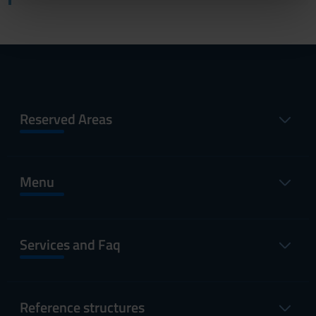
nostri partner che si occupano di analisi dei dati web,
pubblicità e social media, i quali potrebbero combinarle
con altre informazioni che hai fornito loro o che hanno
raccolto dal tuo utilizzo dei loro servizi.
Reserved Areas
Menu
Services and Faq
Reference structures