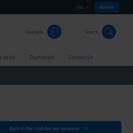
MyUnivr
ENG
Timetable
Search
 to do
Dashboard
Contact Us
rent
current
current
Back to the modules per semester