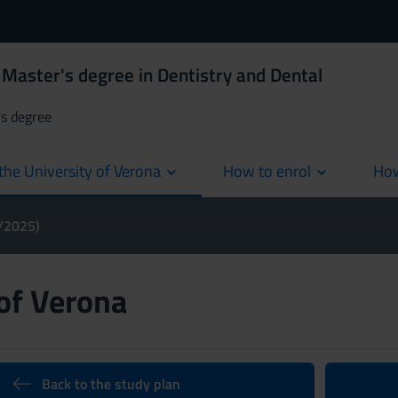
Master's degree in Dentistry and Dental
's degree
the University of Verona
How to enrol
How
cur
4/2025)
 of Verona
Back to the study plan