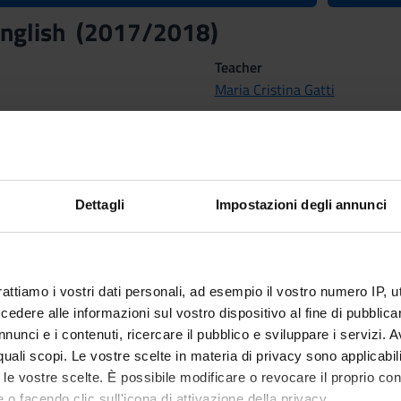
 English (2017/2018)
Teacher
Maria Cristina Gatti
Credits
i
7
Dettagli
Impostazioni degli annunci
nary Sector (SSD)
UAGE AND TRANSLATION - ENGLISH
rattiamo i vostri dati personali, ad esempio il vostro numero IP, 
dere alle informazioni sul vostro dispositivo al fine di pubblica
MESTRE dal Oct 2, 2017 al Jun 1, 2018.
nunci e i contenuti, ricercare il pubblico e sviluppare i servizi. A
r quali scopi. Le vostre scelte in materia di privacy sono applicabi
to le vostre scelte. È possibile modificare o revocare il proprio 
 o facendo clic sull'icona di attivazione della privacy.