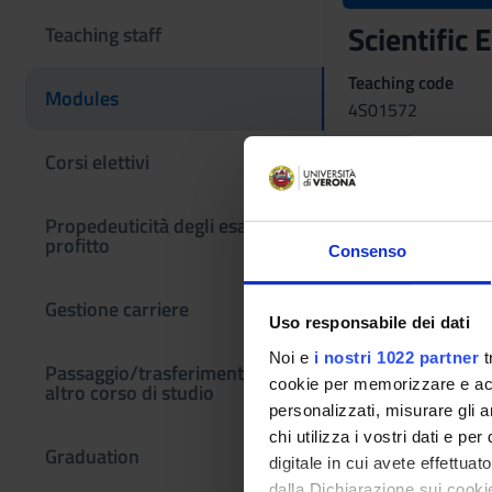
Scientific
Teaching staff
Teaching code
Modules
4S01572
Coordinator
Corsi elettivi
Maria Cristina Gatt
Propedeuticità degli esami di
Language
profitto
Italian
Consenso
Scientific Discipli
Gestione carriere
L-LIN/12 - LANG
Uso responsabile dei dati
Noi e
i nostri 1022 partner
t
Period
Passaggio/trasferimento da
cookie per memorizzare e acce
altro corso di studio
LEZIONI 1° E 2° SE
personalizzati, misurare gli an
chi utilizza i vostri dati e pe
Graduation
digitale in cui avete effettua
dalla Dichiarazione sui cookie