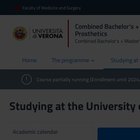
Faculty of Medicine and Surgery
Combined Bachelor's + 
Prosthetics
Combined Bachelor's + Master
Home
The programme
Studying at 
current
Course partially running (Enrollment until 202
Studying at the University
Academic calendar