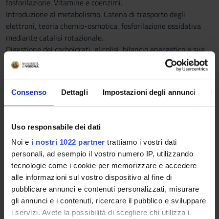
fosforilazione. Vitamine e coenzimi.
Introduzione al metabolismo. Catena di trasporto degli
elettroni, teoria chemio-osmotica, fosforilazione ossidativa
mediante catalisi rotazionale.
Digestione dei carboidrati, glicolisi, bilancio energetico e sua
regolazione, fermentazione lattica. Gluconeogenesi, glicogeno
sintesi e glicogeno lisi. Regolazione ormonale della glicemia.
Via dei pentoso fosfati.
Consenso
Dettagli
Impostazioni degli annunci
In
Decarbossilazione ossidativa del piruvato, ciclo dell’acido
citrico e sua regolazione.
Uso responsabile dei dati
Catabolismo dell’etanolo e suoi effetti sul metabolismo
epatico. Ciclo nutrizione/digiuno, disregolazione metabolica in
Noi e
i nostri 1022 partner
trattiamo i vostri dati
alcune patologie umane.
personali, ad esempio il vostro numero IP, utilizzando
Digestione dei lipidi, trasporto dei lipidi nel sangue,
tecnologie come i cookie per memorizzare e accedere
lipoproteine.
alle informazioni sul vostro dispositivo al fine di
Attivazione citosolica degli acidi grassi, trasporto intra
pubblicare annunci e contenuti personalizzati, misurare
mitocondriale tramite carnitina.
gli annunci e i contenuti, ricercare il pubblico e sviluppare
Beta ossidazione degli acidi grassi. Chetogenesi, sintesi di acidi
i servizi. Avete la possibilità di scegliere chi utilizza i