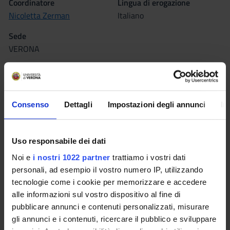
Coordinatore
Lingua di erogazione
Nicoletta Zerman
Italiano
Sede
VERONA
Seminari
0
L'insegnamento è organizzato come segue:
Consenso
Dettagli
Impostazioni degli annunci
In
ENDODONZIA
Uso responsabile dei dati
Crediti
Periodo
Noi e
i nostri 1022 partner
trattiamo i vostri dati
5
PRIMO SEMESTRE
personali, ad esempio il vostro numero IP, utilizzando
tecnologie come i cookie per memorizzare e accedere
Sede
Docenti
alle informazioni sul vostro dispositivo al fine di
VERONA
Nicoletta Zerman
pubblicare annunci e contenuti personalizzati, misurare
gli annunci e i contenuti, ricercare il pubblico e sviluppare