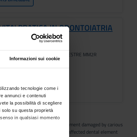
VITA' PRATICA IN ODONTOIATRIA
TAURATIVA
s
Period
1° SEMESTRE MM2R
Informazioni sui cookie
ic staff
t assigned
ons timetable
utilizzando tecnologie come i
re annunci e contenuti
vete la possibilità di scegliere
li solo su questa proprietà
consenso in qualsiasi momento
tional restoration of the dental element damaged by carious
 student will be able to treat the affected dental element