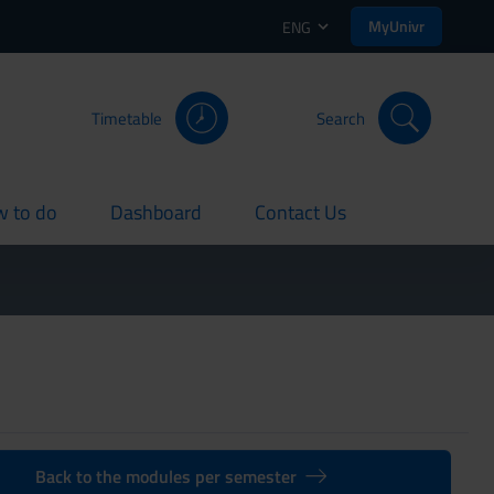
MyUnivr
ENG
Timetable
Search
 to do
Dashboard
Contact Us
rent
current
current
Back to the modules per semester