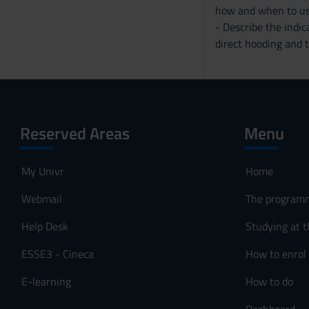
s
how and when to use
o
- Describe the indic
direct hooding and 
Reserved Areas
Menu
My Univr
Home
Webmail
The program
Help Desk
Studying at t
ESSE3 - Cineca
How to enrol
E-learning
How to do