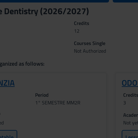
e Dentistry (2026/2027)
Credits
12
Courses Single
Not Authorized
ganized as follows:
NZIA
ODO
Period
Credit
1° SEMESTRE MM2R
3
f
Academ
ed
Not ye
etable
Less