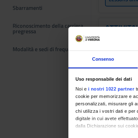
Sbarramenti
Riconoscimento della carriera
ATTIVITA
pregressa
Credits
3
Modalità e sedi di frequenza
Consenso
Academic staf
Not yet assign
Uso responsabile dei dati
Lessons tim
Noi e
i nostri 1022 partner
t
cookie per memorizzare e acce
personalizzati, misurare gli an
chi utilizza i vostri dati e pe
Learning obje
digitale in cui avete effettua
The course objectiv
dalla Dichiarazione sui cookie
or traumatic patholo