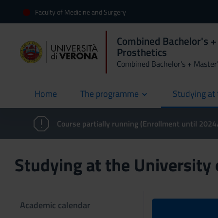
Faculty of Medicine and Surgery
Combined Bachelor's + 
Prosthetics
Combined Bachelor's + Master
Home
The programme
Studying at 
current
Course partially running (Enrollment until 202
Studying at the University
Academic calendar