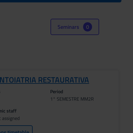
Seminars
0
NTOIATRIA RESTAURATIVA
s
Period
1° SEMESTRE MM2R
ic staff
t assigned
ons timetable