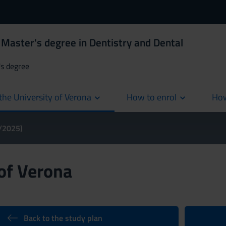
Master's degree in Dentistry and Dental
's degree
the University of Verona
How to enrol
How
cur
4/2025)
 of Verona
Back to the study plan