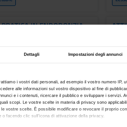
' PRATICA IN ENDODONZIA
ATTI
RES
Period
Credit
1° SEMESTRE MM2R
1
Dettagli
Impostazioni degli annunci
f
Academ
ed
Not ye
etable
Less
rattiamo i vostri dati personali, ad esempio il vostro numero IP, 
dere alle informazioni sul vostro dispositivo al fine di pubblica
nunci e i contenuti, ricercare il pubblico e sviluppare i servizi. A
r quali scopi. Le vostre scelte in materia di privacy sono applicabi
ctives
to le vostre scelte. È possibile modificare o revocare il proprio 
e is to provide specific knowledge aimed at the aesthetic and func
 o facendo clic sull'icona di attivazione della privacy.
gy. In the case of pathological involvement of the dental pulp, the