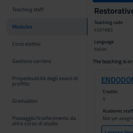
Restorativ
Teaching staff
Teaching code
Modules
4S01683
Language
Corsi elettivi
Italian
Gestione carriere
The teaching is or
ENDODO
Propedeuticità degli esami di
profitto
Credits
5
Graduation
Academic staf
Passaggio/trasferimento da
Not yet assign
altro corso di studio
Lessons tim